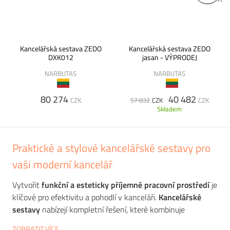
Kancelářská sestava ZEDO
Kancelářská sestava ZEDO
DXK012
jasan - VÝPRODEJ
NARBUTAS
NARBUTAS
80 274
40 482
CZK
57 832
CZK
CZK
Skladem
Praktické a stylové kancelářské sestavy pro
vaši moderní kancelář
Vytvořit
funkční a esteticky příjemné pracovní prostředí
je
klíčové pro efektivitu a pohodlí v kanceláři.
Kancelářské
sestavy
nabízejí kompletní řešení, které kombinuje
ergonomii, praktičnost a design. Ať už vybavujete domácí
ZOBRAZIT VÍCE