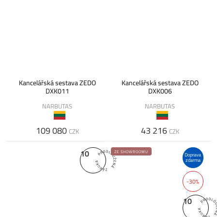
Kancelářská sestava ZEDO
Kancelářská sestava ZEDO
DXK011
DXK006
NARBUTAS
NARBUTAS
109 080
43 216
CZK
CZK
10
ZE SHOWROOMU
Doprava
zdarma
-30%
10