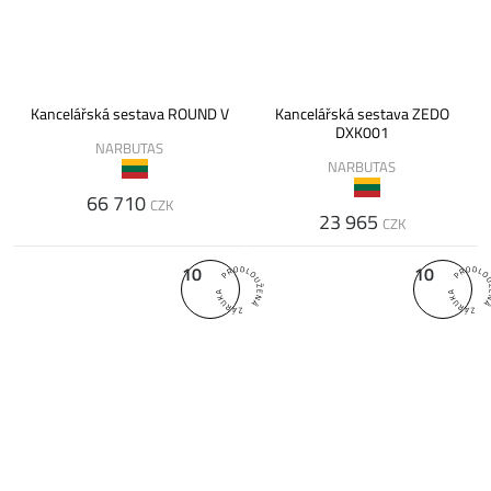
Kancelářská sestava ROUND V
Kancelářská sestava ZEDO
DXK001
NARBUTAS
NARBUTAS
66 710
CZK
23 965
CZK
10
10