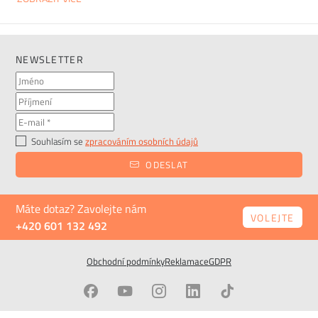
kancelář nebo velký firemní prostor, dobře zvolená sestava
nábytku vám usnadní každodenní práci a podpoří
produktivitu.
NEWSLETTER
Souhlasím se
zpracováním osobních údajů
ODESLAT
Máte dotaz? Zavolejte nám
VOLEJTE
+420 601 132 492
Obchodní podmínky
Reklamace
GDPR