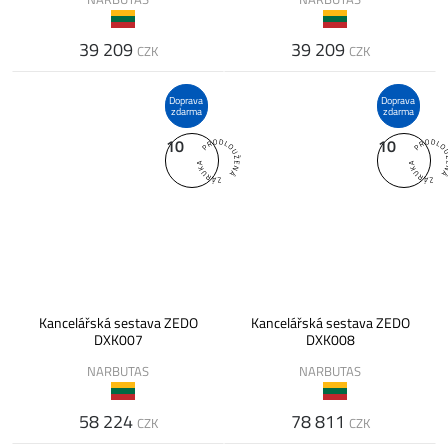
39 209
39 209
CZK
CZK
Doprava
Doprava
zdarma
zdarma
10
10
Kancelářská sestava ZEDO
Kancelářská sestava ZEDO
DXK007
DXK008
NARBUTAS
NARBUTAS
58 224
78 811
CZK
CZK