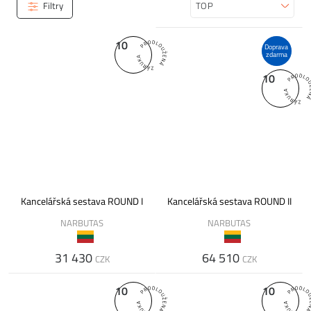
Filtry
Seřadit
10
Doprava
zdarma
10
Kancelářská sestava ROUND I
Kancelářská sestava ROUND II
NARBUTAS
NARBUTAS
31 430
64 510
CZK
CZK
10
10