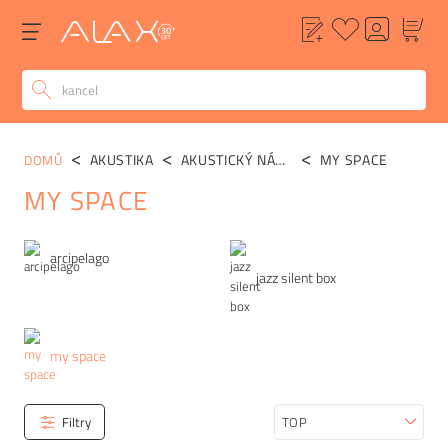
AKUSTIKA
AKUSTICKÝ NÁBYTEK
MY SPACE
DOMŮ
MY SPACE
Kategorie
arcipelago
jazz silent box
my space
Filtry
Seřadit