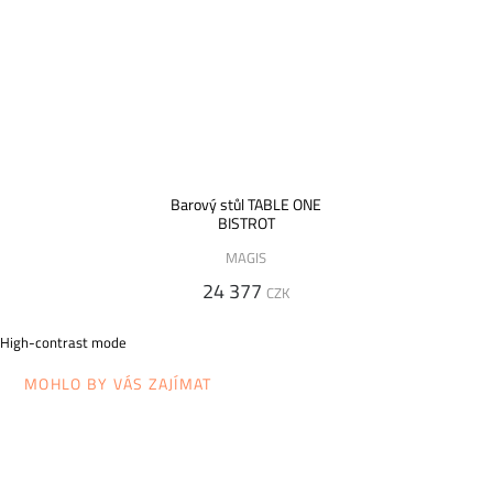
Barový stůl TABLE ONE
BISTROT
MAGIS
24 377
CZK
High-contrast mode
MOHLO BY VÁS ZAJÍMAT
DOP