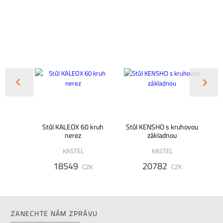
 - DS
Stůl KALEOX 60 kruh
Stůl KENSHO s kruhovou
nerez
základnou
KASTEL
KASTEL
K
18549
20782
CZK
CZK
ZANECHTE NÁM ZPRÁVU