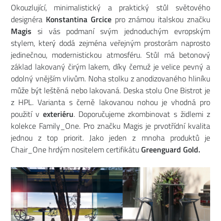
Okouzlující, minimalistický a praktický stůl světového
designéra
Konstantina Grcice
pro známou italskou značku
Magis
si vás podmaní svým jednoduchým evropským
stylem, který dodá zejména veřejným prostorám naprosto
jedinečnou, modernistickou atmosféru. Stůl má betonový
základ lakovaný čirým lakem, díky čemuž je velice pevný a
odolný vnějším vlivům. Noha stolku z anodizovaného hliníku
může být leštěná nebo lakovaná. Deska stolu One Bistrot je
z HPL. Varianta s černě lakovanou nohou je vhodná pro
použití v
exteriéru
. Doporučujeme zkombinovat s židlemi z
kolekce Family_One. Pro značku Magis je prvotřídní kvalita
jednou z top priorit. Jako jeden z mnoha produktů je
Chair_One hrdým nositelem certifikátu
Greenguard Gold.