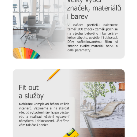
Prodlužte životnost nábytku
Chtěli bychom, aby vám nábytek sloužil co nejdéle. Protože
víme, že důležitou roli v jeho odolnosti hraje správná údržba,
připravili jsme pro vás několik
tipů a doporučení
, jak se
starat o různé typy povrchu a čemu se naopak vyvarovat >>
péče o nábytek
Nový časopis o designu
Hledáte inspiraci do nového domova a potřebujete poradit,