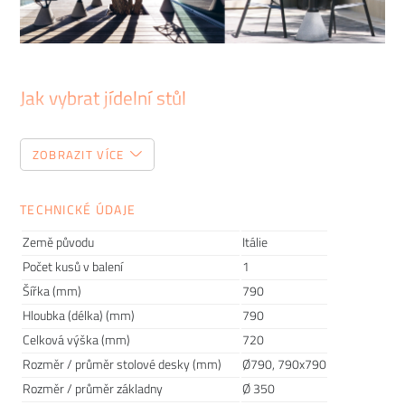
Jak vybrat jídelní stůl
Vybrat správný jídelní stůl může být těžší, než se na první
ZOBRAZIT VÍCE
pohled zdá. Kromě designu a materiálu podnože a stolové
desky se musíte zaměřit i na jeho rozměry a typ. Hodí se pro
vás spíše rozkládací stůl, nebo dáte přednost klasické verzi?
TECHNICKÉ ÚDAJE
Máte zvolit čtvercovou desku, nebo raději kulatou? Abychom
Země původu
Itálie
vám tento nelehký úkol usnadnili, připravili jsme pro vás
Počet kusů v balení
1
několik tipů, kterými byste se při výběru měli řídit.
Šířka (mm)
790
Hloubka (délka) (mm)
790
Celková výška (mm)
720
Rozměr / průměr stolové desky (mm)
Ø790, 790x790
Rozměr / průměr základny
Ø 350