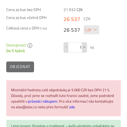
Cena za kus bez DPH
21 932
CZK
Cena za kus včetně DPH
26 537
CZK
Celková cena s DPH
26 537
(
1
ks)
Dostupnost:
-
+
ks
Do 5 týdnů
OBJEDNAT
Minimální hodnota celé objednávky je 5 000 CZK bez DPH 21 %.
Důvody, proč jsme se rozhodli tuto hranici zavést, jsme podrobně
vysvětlili v
průvodci nákupem.
Pro více informací nás kontaktujte
na alax@alax.cz nebo přes formulář
zde
.
Letní provoz: Prosíme o trpělivost – kvůli výrobním uzávěrkám se