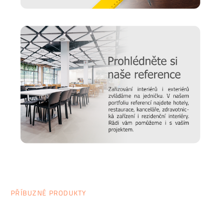
jak vybrat židli, stůl, postel nebo třeba matraci? Nebo vás
zajímají trendy v bydlení a chcete mít vždy ty nejčerstvější
informace. Pak sledujte náš online
magazín Alaxmag
, ve
kterém najdete každý den novou dávku inspirace.
PŘÍBUZNÉ PRODUKTY