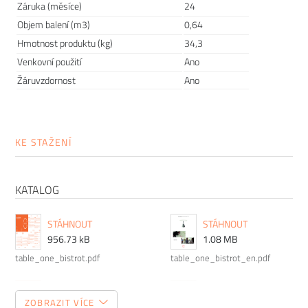
Záruka (měsíce)
24
Objem balení (m3)
0,64
Hmotnost produktu (kg)
34,3
Venkovní použití
Ano
Žáruvzdornost
Ano
Magis Family_One
KE STAŽENÍ
One - jedna - jednička - jedinečná, to vše bychom mohli říci
o originální futuristické kolekci
Konstantina Grcice
navržené
exkluzivně pro italskou značku
Magis
. Grcic se svou kolekcí
KATALOG
moderních hliníkovývch židlí zabodoval nejen v domácích
interiérech, ale i hlavně v komerčních prostorách a
STÁHNOUT
STÁHNOUT
kancelářích. Jsou nadčasové a svým jednoduše podmanivým
956.73 kB
1.08 MB
designem provzdušní a oživí snad každý interiér.
table_one_bistrot.pdf
table_one_bistrot_en.pdf
STÁHNOUT
STÁHNOUT
ZOBRAZIT VÍCE
136.77 MB
6.52 MB