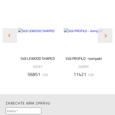
EWOOD
Stůl LEWOOD SHAPED
Stůl PROFILO - kompakt
V
ku
SOVET
GABER
56851
11421
CZK
CZK
ZK
ZANECHTE NÁM ZPRÁVU