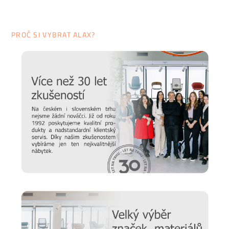
PROČ SI VYBRAT ALAX?
3D PRVKY
STÁHNOUT
208.48 kB
offset_table.zip
STÁHNOUT VŠE
Prodlužte životnost nábytku