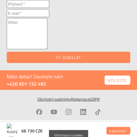
ODESLAT
Máte dotaz? Zavolejte nám
VOLEJTE
+420 601 132 492
Obchodní podmínky
Reklamace
GDPR
© ALAX.cz All Rights Reserved
Stránky od
66 730
CZK
OBJEDNAT