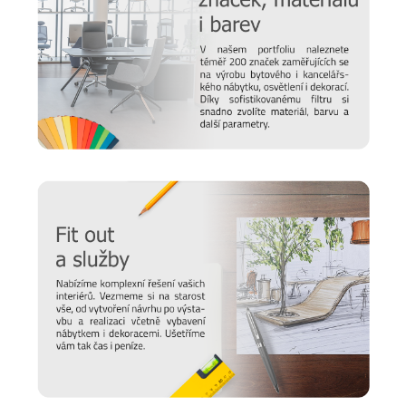
Chtěli bychom, aby vám nábytek sloužit co nejdéle. Protože
víme, že důležitou roli v jeho odolnosti hraje správná údržba,
připravili jsme pro vás několik
tipů a doporučení
, jak se
starat o různé typy povrchu a čemu se naopak vyvarovat >>
péče o nábytek.