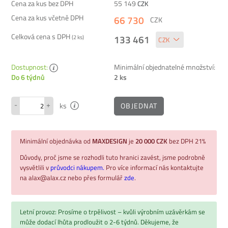
Cena za kus bez DPH
55 149
CZK
Cena za kus včetně DPH
66 730
CZK
Celková cena s DPH
133 461
(
2
ks)
Dostupnost:
Minimální objednatelné množství:
2 ks
Do 6 týdnů
-
+
OBJEDNAT
ks
Minimální objednávka od
MAXDESIGN
je
20 000 CZK
bez DPH 21%
Důvody, proč jsme se rozhodli tuto hranici zavést, jsme podrobně
vysvětlili v
průvodci nákupem.
Pro více informací nás kontaktujte
na alax@alax.cz nebo přes formulář
zde
.
Letní provoz: Prosíme o trpělivost – kvůli výrobním uzávěrkám se
může dodací lhůta prodloužit o 2-6 týdnů. Děkujeme, že