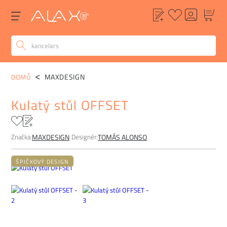
POPIS
ALTERNATIVY
POPTÁVKA
FAQ
MAXDESIGN
DOMŮ
Kulatý stůl OFFSET
Značka:
Designér:
MAXDESIGN
TOMÁS ALONSO
ŠPIČKOVÝ DESIGN