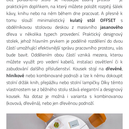
praktickým doplňkem, na který můžete položit rozpitý šálek
kávy, knihu nebo na něm během dne pracovat. A přesně k
tomu slouží minimalistický
kulatý stůl OFFSET
s
obdélníkovou stolovou deskou z masivního
jasanového
dřeva v několika typech provedení. Praktický designový
stolek, jehož hlavním prvkem je podélné rozdělení do dvou
částí umožňující efektivnější správu pracovního prostoru, vás
bude bavit. Oddělením obou částí vzniká mezera, kterou
můžete využít pro vedení kabelů, instalaci osvětlení či k
zabudování dalšího příslušenství. Kousek stojí na
dřevěné
,
hliníkové
nebo kombinované podnoži a lze k němu dokoupit
stolní držák knih, přepážku nebo stolní lampičky. Díky těmto
vlastnostem se z běžného stolu stává elegantní a designový
kousek. Na dotaz je možná i varianta s kombinovanou
(kovová, dřevěná), nebo jen dřevěnou podnoží.