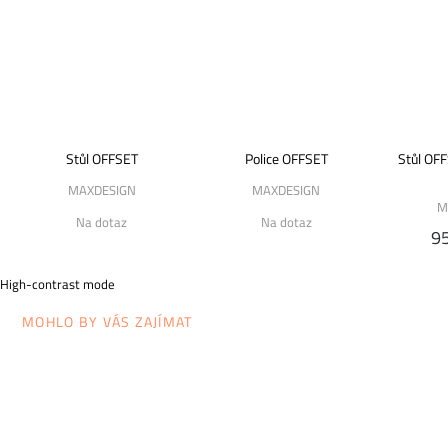
Stůl OFFSET
Police OFFSET
Stůl OFF
MAXDESIGN
MAXDESIGN
M
Na dotaz
Na dotaz
9
High-contrast mode
MOHLO BY VÁS ZAJÍMAT
DOP