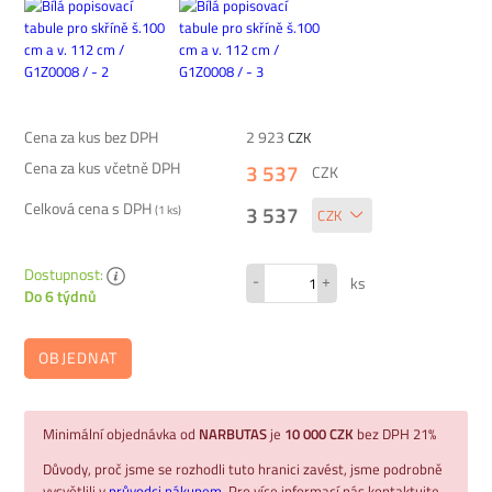
Cena za kus bez DPH
2 923
CZK
Cena za kus včetně DPH
3 537
CZK
Celková cena s DPH
3 537
(
1
ks)
Dostupnost:
-
+
ks
Do 6 týdnů
OBJEDNAT
Minimální objednávka od
NARBUTAS
je
10 000 CZK
bez DPH 21%
Důvody, proč jsme se rozhodli tuto hranici zavést, jsme podrobně
vysvětlili v
průvodci nákupem.
Pro více informací nás kontaktujte