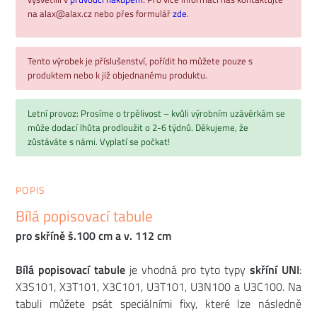
na alax@alax.cz nebo přes formulář
zde
.
Tento výrobek je příslušenství, pořídit ho můžete pouze s
produktem nebo k již objednanému produktu.
Letní provoz: Prosíme o trpělivost – kvůli výrobním uzávěrkám se
může dodací lhůta prodloužit o 2-6 týdnů. Děkujeme, že
zůstáváte s námi. Vyplatí se počkat!
POPIS
Bílá popisovací tabule
pro skříně š.100 cm a v. 112 cm
Bílá popisovací tabule
je vhodná pro tyto typy
skříní UNI
:
X3S101, X3T101, X3C101, U3T101, U3N100 a U3C100. Na
tabuli můžete psát speciálními fixy, které lze následně