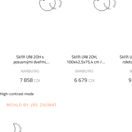
Skříň UNI 2OH s
Skříň UNI 2OH,
Skříň 
posuvnými dveřmi,
100x42,5x75,4 cm /
rolet
100x42,5x75,4 cm /
X2C101 /
80x47,5
NARBUTAS
NARBUTAS
N
X2S101 /
7 858
6 679
9
CZK
CZK
A nyní je to již na vašem
High-contrast mode
MOHLO BY VÁS ZAJÍMAT
výběru!
10