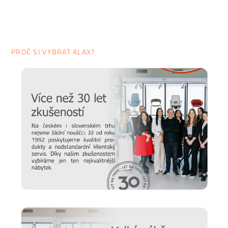
PROČ SI VYBRAT ALAX?
Typy dvířek
V systému UNI najdete jak
standardní křídlová dvířka
na
kvalitních kovových závěsech, tak
posuvné dveře
,
plastové
rolety
či
skleněná dvířka
.