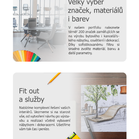
Základny, sokly a podnože
Ke každé skříni si nakonec zvolíte vhodnou základnu. Vybírat
můžete z
rektifikovatelných kluzáků, soklů, koleček či
kovových nožek
.