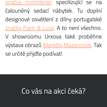
značce mminterier
specilizující se na
čalouněný sedací nábytek. Tu doplní
designové osvětlení z dílny portugalské
značky Flam & Luce
. A to není všechno.
V showroomu Urxova také proběhne
výstava obrazů
Markéty Mazancové
. Tak
se určitě přijďte podívat!
Co vás na akci čeká?