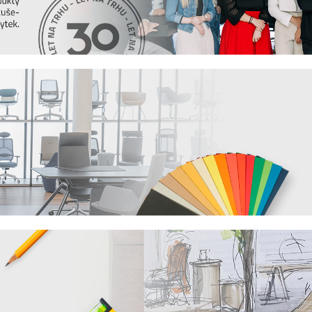
 víme, že důležitou roli v jeho odolnosti hraje
poručení
, jak se starat o různé typy povrchu a
it, jak vybrat židli, stůl, postel nebo třeba
 vždy ty nejčerstvější informace. Pak sledujte
en novou dávku inspirace.