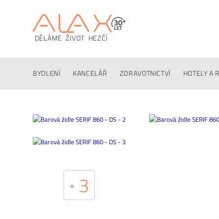
DĚLÁME ŽIVOT HEZČÍ
Popis
Techinfo
Ke stažení
Konfigurátor
Altern
BYDLENÍ
KANCELÁŘ
ZDRAVOTNICTVÍ
HOTELY A 
3
+