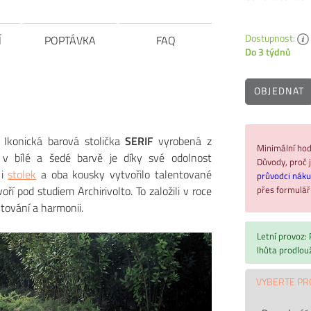
Dostupnost:
Í
POPTÁVKA
FAQ
Do 3 týdnů
OBJEDNAT
 Ikonická barová stolička
SERIF
vyrobená z
Minimální hod
 v bílé a šedé barvě je díky své odolnost
Důvody, proč j
 i
stolek
a oba kousky vytvořilo talentované
průvodci nák
přes formulá
voří pod studiem Archirivolto. To založili v roce
ntování a harmonii.
Letní provoz:
lhůta prodlou
VYBERTE PR