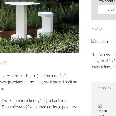
Provedení *
prosí
ZNAČKA:
Nadčasový náb
elegantní i bl
vá?
italské firmy P
, barech, bistrech a jiných konzumačních
ohybuje kolem 75 cm. K vysoké barové židli se
m.
DESIGNÉR:
využívá k domácím kuchyňským barům a
. Doporučená výška barové desky je pak mezi