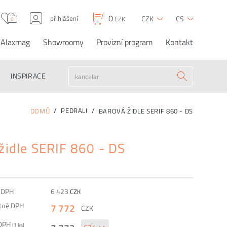
0
přihlášení
CZK
CS
CZK
0
Alaxmag
Showroomy
Provizní program
Kontakt
Barová židle SERIF
0
7 772
CZK
CZK
OBJEDNAT
860 - DS
INSPIRACE
PEDRALI
DOMŮ
BAROVÁ ŽIDLE SERIF 860 - DS
židle SERIF 860 - DS
z DPH
6 423
CZK
etně DPH
7 772
CZK
 DPH
(
1
ks)