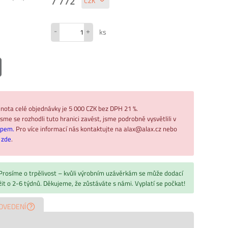
7 772
-
+
ks
nota celé objednávky je 5 000 CZK bez DPH 21 %.
sme se rozhodli tuto hranici zavést, jsme podrobně vysvětlili v
upem.
Pro více informací nás kontaktujte na alax@alax.cz nebo
ř
zde
.
 Prosíme o trpělivost – kvůli výrobním uzávěrkám se může dodací
žit o 2-6 týdnů. Děkujeme, že zůstáváte s námi. Vyplatí se počkat!
OVEDENÍ