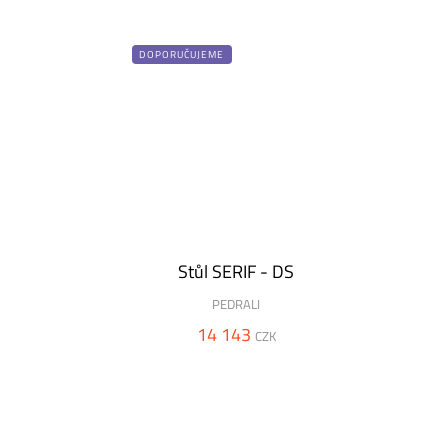
DOPORUČUJEME
Stůl SERIF - DS
PEDRALI
14 143
CZK