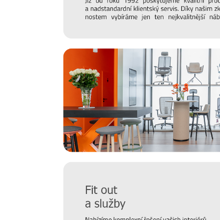
Prodlužte životnost nábytku
Chtěli bychom, aby vám nábytek sloužil co nejdéle. Protože
správná údržba, připravili jsme pro vás několik
tipů a do
čemu se naopak vyvarovat >>
péče o nábytek
Nový časopis o designu
Hledáte inspiraci do nového domova a potřebujete porad
matraci? Nebo vás zajímají trendy v bydlení a chcete mít
náš online
magazín Alaxmag
, ve kterém najdete každý d