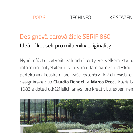
POPIS
TECHINFO
KE STAŽEN
Designová barová židle SERIF 860
Ideální kousek pro milovníky originality
Nyní můžete vytvořit zahradní party ve velkém stylu.
rotačního polyetylenu s pevnou laminátovou deskou
perfektním kouskem pro vaše exteriéry. K židli existuje
designérské duo
Claudio Dondoli
a
Marco Pocci
, které t
1983 a doteď odráží jejich smysl pro kreativitu, experime