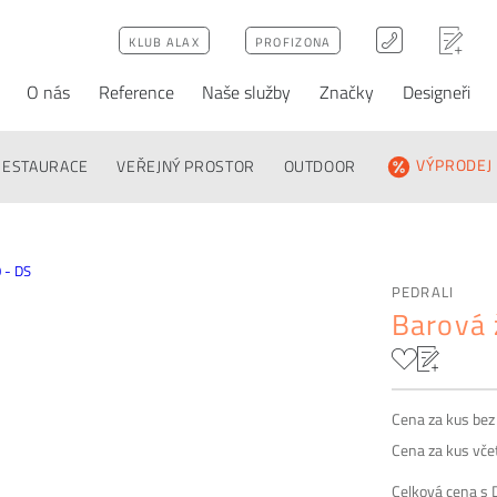
KLUB ALAX
PROFIZONA
O nás
Reference
Naše služby
Značky
Designeři
ativy
Poptávka
FAQ
RESTAURACE
VEŘEJNÝ PROSTOR
OUTDOOR
VÝPRODEJ
PEDRALI
Barová 
Cena za kus be
Cena za kus vč
Celková cena s