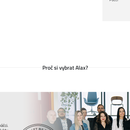
legantní nábytek, tak se umí pěkne odvázat.
ech i podnicích po celém světě. Židle, stolky,
ní dělat společnost pěknou řádku let. Kromě
 bezpečnost, o čemž svědčí několik obdržených
Proč si vybrat Alax?