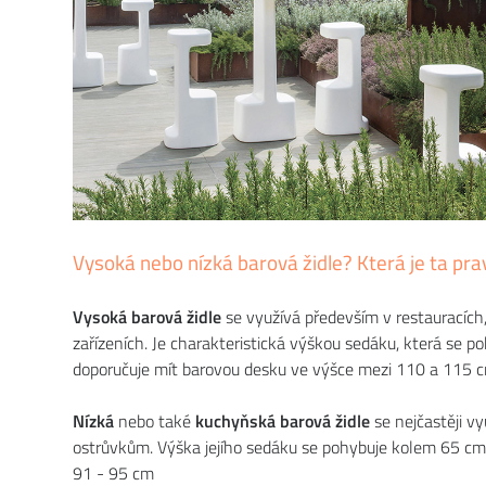
Vysoká nebo nízká barová židle? Která je ta pra
Vysoká barová židle
se využívá především v restauracích
zařízeních. Je charakteristická výškou sedáku, která se p
doporučuje mít barovou desku ve výšce mezi 110 a 115 c
Nízká
nebo také
kuchyňská barová židle
se nejčastěji 
ostrůvkům. Výška jejího sedáku se pohybuje kolem 65 cm
91 - 95 cm