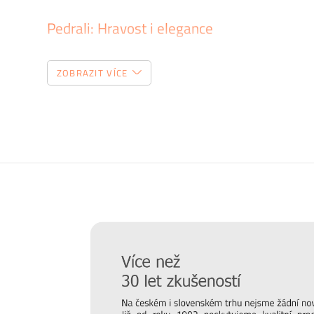
Pedrali: Hravost i elegance
Italská firma
Pedrali
dokáže vykouzlit jak decentní a e
ZOBRAZIT VÍCE
Není divu, že jejich stylové kousky nalezneme v domácnost
křesla nebo doplňky vám budou díky preciznímu provede
stylu a kvality ve společnosti dbají i na udržitelnost i
certifikátů.