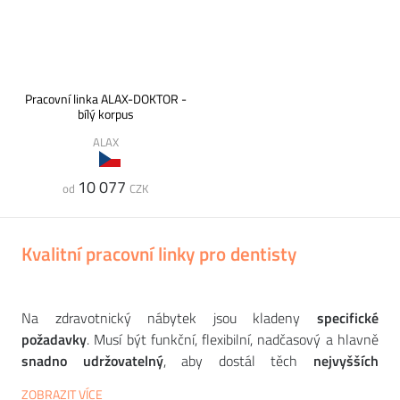
Pracovní linka ALAX-DOKTOR -
bílý korpus
ALAX
10 077
od
CZK
Kvalitní pracovní linky pro dentisty
Na zdravotnický nábytek jsou kladeny
specifické
požadavky
. Musí být funkční, flexibilní, nadčasový a hlavně
snadno udržovatelný
, aby dostál těch
nejvyšších
standardů čistoty a sterility
. V naší nabídce máme mnoho
ZOBRAZIT VÍCE