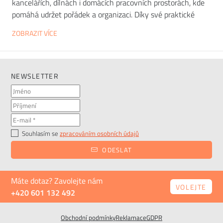
kancelářích, dílnách i domácích pracovních prostorách, kde
pomáhá udržet pořádek a organizaci. Díky své praktické
konstrukci nabízí dostatek úložného prostoru pro
ZOBRAZIT VÍCE
kancelářské potřeby, nářadí, materiály nebo osobní věci.
Pracovní skříň
vám umožní mít vše potřebné po ruce, aniž
by zabírala zbytečně místo, což přispívá k efektivnímu
využívání pracovní plochy.
NEWSLETTER
Souhlasím se
zpracováním osobních údajů
ODESLAT
Máte dotaz? Zavolejte nám
VOLEJTE
+420 601 132 492
Obchodní podmínky
Reklamace
GDPR