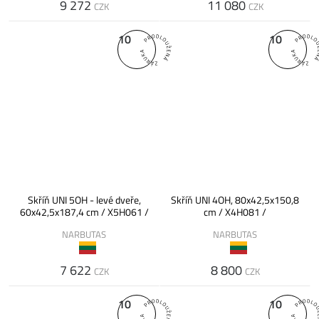
9 272
11 080
CZK
CZK
10
10
Skříň UNI 5OH - levé dveře,
Skříň UNI 4OH, 80x42,5x150,8
60x42,5x187,4 cm / X5H061 /
cm / X4H081 /
NARBUTAS
NARBUTAS
7 622
8 800
CZK
CZK
10
10