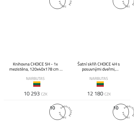
Knihovna CHOICE 5H - 1x
Šatní skříň CHOICE 4H s
mezistěna, 120x40x178 cm /
posuvnými dveřmi,
C5N120 /
120x40x142,5 cm / C4S121 /
NARBUTAS
NARBUTAS
10 293
12 180
CZK
CZK
10
10