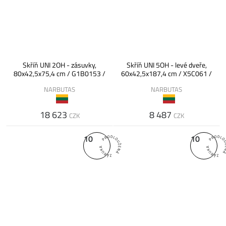
Skříň UNI 2OH - zásuvky,
Skříň UNI 5OH - levé dveře,
80x42,5x75,4 cm / G1B0153 /
60x42,5x187,4 cm / X5C061 /
NARBUTAS
NARBUTAS
18 623
8 487
CZK
CZK
10
10