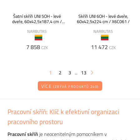
Šatní skříň UNI 5OH - levé
Skříň UNI 6OH - levé dveře,
dveře, 60x42,5x187,4 cm /
60x42,5x224 cm / X6C061 /
X5C063 /
NARBUTAS
NARBUTAS
7 858
11 472
CZK
CZK
1
2
3
13
...
VÍCE
(ZBÝVÁ PRODUKTŮ 240)
Pracovní skříň: Klíč k efektivní organizaci
pracovního prostoru
Pracovní skříň
je neocenitelným pomocníkem v