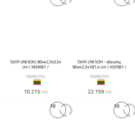
Skříň UNI 6OH, 80x42,5x224
Skříň UNI 5OH - zásuvky,
cm / X6H081 /
80x42,5x187,4 cm / X5F081 /
NARBUTAS
NARBUTAS
10 215
22 159
CZK
CZK
10
10