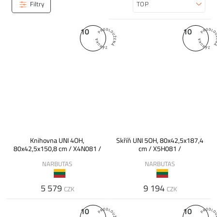
Filtry
Seřadit
10
10
Knihovna UNI 4OH,
Skříň UNI 5OH, 80x42,5x187,4
80x42,5x150,8 cm / X4N081 /
cm / X5H081 /
NARBUTAS
NARBUTAS
5 579
9 194
CZK
CZK
10
10