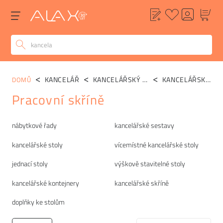
KANCELÁŘ
KANCELÁŘSKÝ NÁBYTEK
KANCELÁŘSKÉ SKŘÍNĚ
DOMŮ
Pracovní skříně
Kategorie
nábytkové řady
kancelářské sestavy
kancelářské stoly
vícemístné kancelářské stoly
jednací stoly
výškově stavitelné stoly
kancelářské kontejnery
kancelářské skříně
doplňky ke stolům