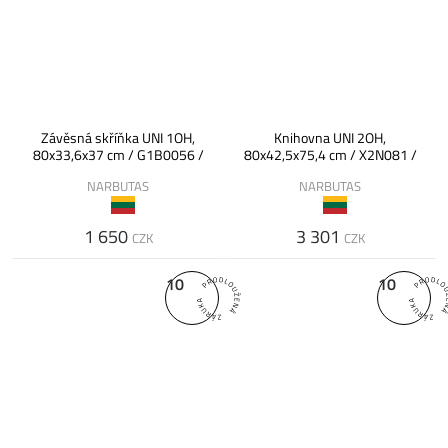
Závěsná skříňka UNI 1OH,
Knihovna UNI 2OH,
80x33,6x37 cm / G1B0056 /
80x42,5x75,4 cm / X2N081 /
NARBUTAS
NARBUTAS
1 650
3 301
CZK
CZK
10
10