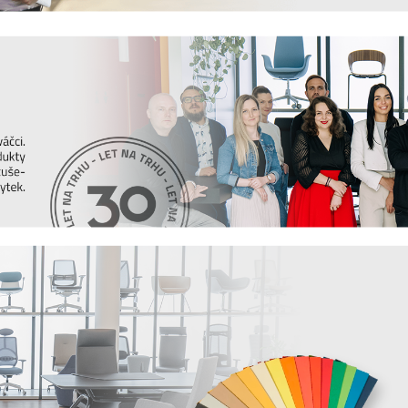
loušťce 18 mm s ABS hranou 1mm obvykle
skříní širokých 1000 mm doporučujeme police o
te do skříně uložit těžké věci, doporučujeme
ndardně opatřeny
zámky a panty,
které mají
ální klíč a systém vyměnitelných zámkových
 nábytku nabízí širokou škálou prvků
šesti
m) a
čtyř šířek
(800-1000-1200-1600mm).
vytvořit si tak svou vlastní sestavu. Kromě
ino s dýhou
.