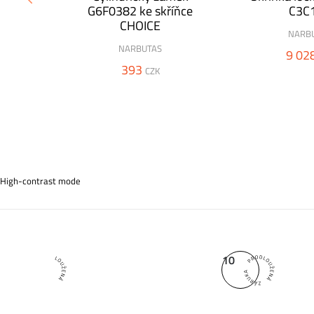
a,
G6F0382 ke skříňce
C3C
cm /
CHOICE
NARB
NARBUTAS
9 02
393
CZK
Typy dvířek
Vybrat si také můžete z různých typů dvířek - standardní,
High-contrast mode
10
10