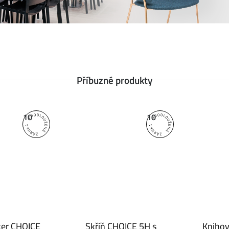
Příbuzné produkty
10
10
ker CHOICE
Skříň CHOICE 5H s
Knihov