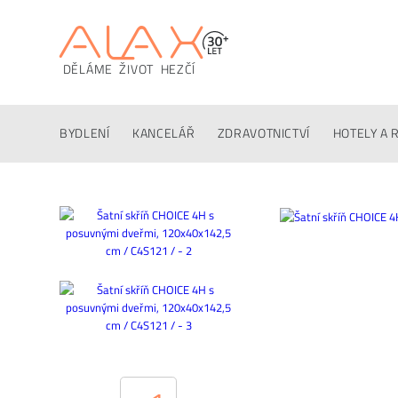
DĚLÁME ŽIVOT HEZČÍ
Popis
Techinfo
Ke stažení
Konfigurátor
Altern
BYDLENÍ
KANCELÁŘ
ZDRAVOTNICTVÍ
HOTELY A 