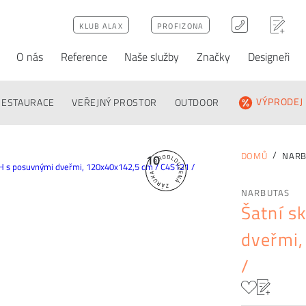
KLUB ALAX
PROFIZONA
O nás
Reference
Naše služby
Značky
Designeři
ativy
Poptávka
FAQ
RESTAURACE
VEŘEJNÝ PROSTOR
OUTDOOR
VÝPRODEJ
NARB
DOMŮ
10
NARBUTAS
Šatní s
dveřmi
/