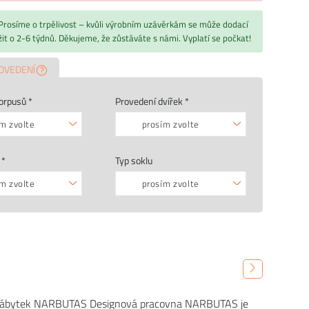
 Prosíme o trpělivost – kvůli výrobním uzávěrkám se může dodací
žit o 2-6 týdnů. Děkujeme, že zůstáváte s námi. Vyplatí se počkat!
OVEDENÍ
orpusů *
Provedení dvířek *
m zvolte
prosím zvolte
 *
Typ soklu
m zvolte
prosím zvolte
nábytek NARBUTAS Designová pracovna NARBUTAS je