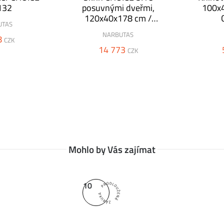
132
posuvnými dveřmi,
100x4
120x40x178 cm /
UTAS
C5S120 /
NARBUTAS
8
CZK
14 773
CZK
 posuvné či speciální akustické.
Mohlo by Vás zajímat
10