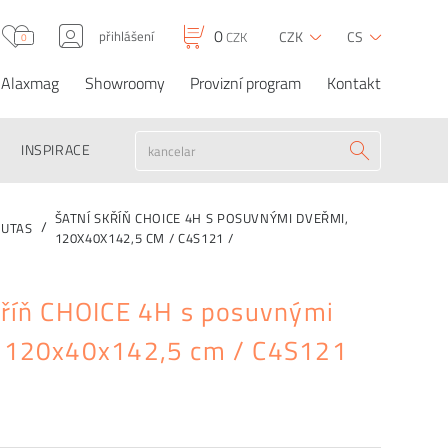
0
přihlášení
CZK
CS
CZK
0
Alaxmag
Showroomy
Provizní program
Kontakt
Šatní skříň CHOICE 4H
0
12 180
CZK
CZK
OBJEDNAT
s posuvnými dveřmi,
120x40x142,5 cm /
C4S121 /
INSPIRACE
ŠATNÍ SKŘÍŇ CHOICE 4H S POSUVNÝMI DVEŘMI,
UTAS
120X40X142,5 CM / C4S121 /
kříň CHOICE 4H s posuvnými
, 120x40x142,5 cm / C4S121