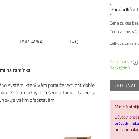
Záruční lhůta 1
Cena za kus be
Cena za kus vč
Í
POPTÁVKA
FAQ
Celková cena s
Dostupnost:
Do 6 týdnů
emi na ramínka
ého systém, který vám pomůže vytvořit dobře
OBJEDNAT
okou škálu úložných řešení a funkcí, takže si
 vyhovuje vašim představám.
Minimální ob
Důvody, proč j
průvodci nák
přes formulá