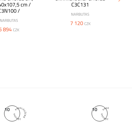
0x107,5 cm /
C3C131
C3N100 /
NARBUTAS
NARBUTAS
7 120
CZK
5 894
CZK
10
10