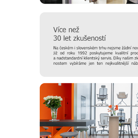
Materiál, panty a zamykání
Skříně CHOICE
vyrobené z
melaminové dřevotřísky
o t
obsahují police o tloušťce 18 mm a nosnosti 25 kg (do 
tloušťce 25 mm a nosnosti 32 kg). Pokud víte, že chce
kovové
poličky s nosností až 40 kg. Skříně jsou sta
tlumené zavírání
(ve větších projektech oceníte gener
vložek).
Rozměry a moduly
Ucelený modulární systém skříňového kancelářského
výškových úrovní
(1H – 6H, resp. 370mm – 2130m
Skříně lze jednoduše
kombinovat, skládat na sebe
a 
jednotlivých kousků lze kombinovat i materiály, např.
lam