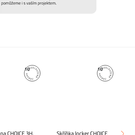
10
10
na CHOICE 3H,
Skříňka locker CHOICE