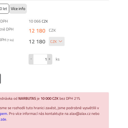
0 let
Více info
z DPH
10 066
CZK
etně DPH
12 180
CZK
 DPH
12 180
(
1
ks)
-
+
ks
jednávka od
NARBUTAS
je
10 000 CZK
bez DPH 21%
sme se rozhodli tuto hranici zavést, jsme podrobně vysvětlili v
upem.
Pro více informací nás kontaktujte na alax@alax.cz nebo
ř
zde
.