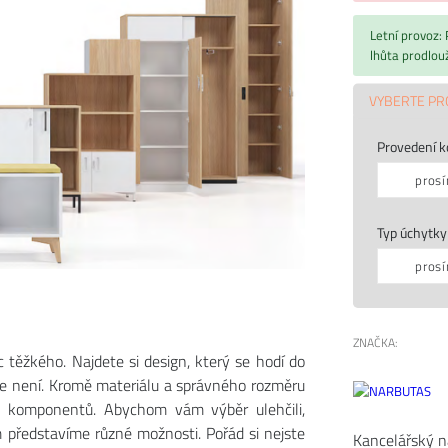
Letní provoz:
lhůta prodlou
VYBERTE PR
Provedení k
prosí
Typ úchytky
prosí
ZNAČKA:
c těžkého. Najdete si design, který se hodí do
ale není. Kromě materiálu a správného rozměru
ch komponentů. Abychom vám výběr ulehčili,
m představíme různé možnosti. Pořád si nejste
Kancelářský 