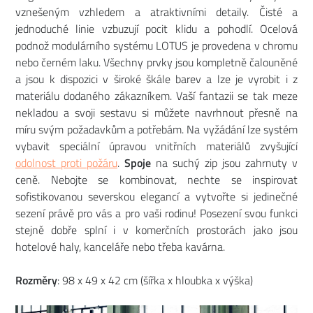
vznešeným vzhledem a atraktivními detaily. Čisté a
jednoduché linie vzbuzují pocit klidu a pohodlí. Ocelová
podnož modulárního systému LOTUS je provedena v chromu
nebo černém laku. Všechny prvky jsou kompletně čalouněné
a jsou k dispozici v široké škále barev a lze je vyrobit i z
materiálu dodaného zákazníkem. Vaší fantazii se tak meze
nekladou a svoji sestavu si můžete navrhnout přesně na
míru svým požadavkům a potřebám. Na vyžádání lze systém
vybavit speciální úpravou vnitřních materiálů zvyšující
odolnost proti požáru
.
Spoje
na suchý zip jsou zahrnuty v
ceně. Nebojte se kombinovat, nechte se inspirovat
sofistikovanou severskou elegancí a vytvořte si jedinečné
sezení právě pro vás a pro vaši rodinu! Posezení svou funkci
stejně dobře splní i v komerčních prostorách jako jsou
hotelové haly, kanceláře nebo třeba kavárna.
Rozměry
: 98 x 49 x 42 cm (šířka x hloubka x výška)