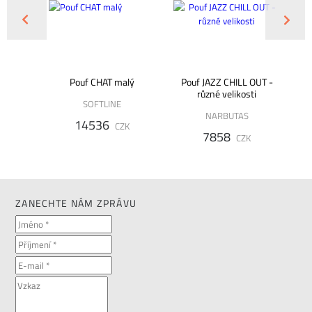
Pouf CHAT malý
Pouf JAZZ CHILL OUT -
Ro
různé velikosti
SOFTLINE
NARBUTAS
14536
K
CZK
7858
CZK
ZANECHTE NÁM ZPRÁVU