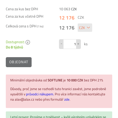
Cena za kus bez DPH
10 063
CZK
Cena za kus včetně DPH
12 176
CZK
Celková cena s DPH
12 176
(
1
ks)
Dostupnost:
-
+
ks
Do 8 týdnů
OBJEDNAT
Minimální objednávka od
SOFTLINE
je
10 000 CZK
bez DPH 21%
Důvody, proč jsme se rozhodli tuto hranici zavést, jsme podrobně
vysvětlili v
průvodci nákupem.
Pro více informací nás kontaktujte
na alax@alax.cz nebo přes formulář
zde
.
Letní provoz: Prosíme o trpělivost – kvůli výrobním uzávěrkám se