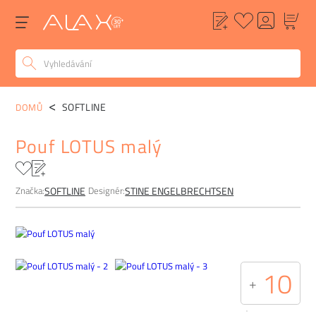
POPIS
ALTERNATIVY
POPTÁVKA
FAQ
SOFTLINE
DOMŮ
Pouf LOTUS malý
Značka:
Designér:
SOFTLINE
STINE ENGELBRECHTSEN
10
+