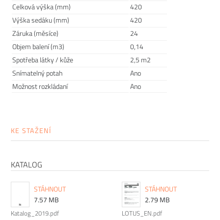
či zasedací místnost v dokonale vyladěném stylu.
Celková výška (mm)
420
Výška sedáku (mm)
420
Záruka (měsíce)
24
Objem balení (m3)
0,14
Spotřeba látky / kůže
2,5 m2
Snímatelný potah
Ano
Možnost rozkládaní
Ano
Prodlužte životnost nábytku
Chtěli bychom, aby vám nábytek sloužit co nejdéle. Protože
KE STAŽENÍ
víme, že důležitou roli v jeho odolnosti hraje správná údržba,
připravili jsme pro vás několik
tipů a doporučení
, jak se
starat o různé typy povrchu a čemu se naopak vyvarovat >>
KATALOG
péče o nábytek
STÁHNOUT
STÁHNOUT
Nový časopis o designu
7.57 MB
2.79 MB
Katalog_2019.pdf
LOTUS_EN.pdf