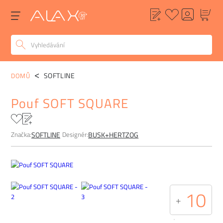
POPIS
ALTERNATIVY
POPTÁVKA
FAQ
SOFTLINE
DOMŮ
Pouf SOFT SQUARE
Značka:
Designér:
SOFTLINE
BUSK+HERTZOG
10
+