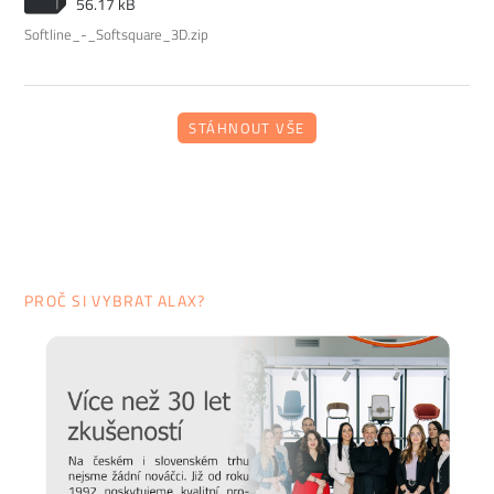
56.17 kB
Softline_-_Softsquare_3D.zip
STÁHNOUT VŠE
PROČ SI VYBRAT ALAX?