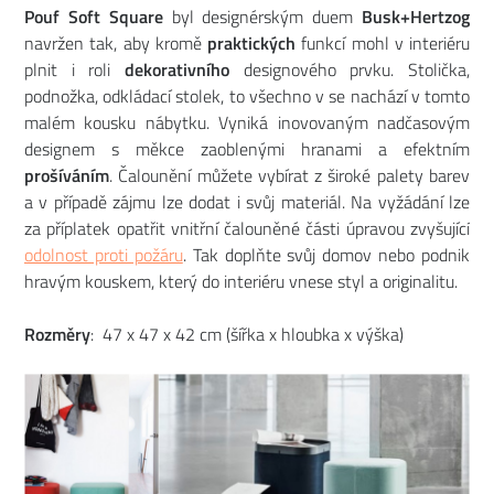
Pouf Soft Square
byl designérským duem
Busk+Hertzog
navržen tak, aby kromě
praktických
funkcí mohl v interiéru
plnit i roli
dekorativního
designového prvku. Stolička,
podnožka, odkládací stolek, to všechno v se nachází v tomto
malém kousku nábytku. Vyniká inovovaným nadčasovým
designem s měkce zaoblenými hranami a efektním
prošíváním
. Čalounění můžete vybírat z široké palety barev
a v případě zájmu lze dodat i svůj materiál. Na vyžádání lze
za příplatek opatřit vnitřní čalouněné části úpravou zvyšující
odolnost proti požáru
. Tak doplňte svůj domov nebo podnik
hravým kouskem, který do interiéru vnese styl a originalitu.
Rozměry
: 47 x 47 x 42 cm (šířka x hloubka x výška)