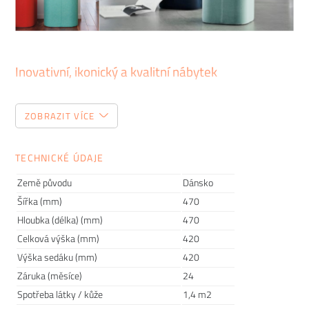
Inovativní, ikonický a kvalitní nábytek
Značka
Softline
urazila od roku 1979, kdy byla založena,
ZOBRAZIT VÍCE
dlouhou cestu. Nyní je mezinárodně uznávaným výrobcem
designového nábytku a jejich moderní barevné produkty
najdete ve všech koutech světa.
Ekologické
materiály,
TECHNICKÉ ÚDAJE
spolupráce s předními
designéry
, výroba s ohledem na
Země původu
Dánsko
měnící se potřeby zákazníka i snadná
kombinovatelnost
Šířka (mm)
470
jednotlivých kousků. To jsou spolu s
lokální
výrobou hodnoty,
Hloubka (délka) (mm)
470
kterými se Softline řídí. Tak si zařiďte obývací pokoj, kancelář
či zasedací místnost v dokonale vyladěném stylu.
Celková výška (mm)
420
Výška sedáku (mm)
420
Záruka (měsíce)
24
Spotřeba látky / kůže
1,4 m2