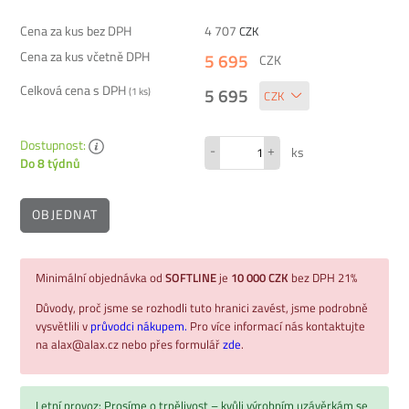
Cena za kus bez DPH
4 707
CZK
Cena za kus včetně DPH
5 695
CZK
Celková cena s DPH
5 695
(
1
ks)
Dostupnost:
-
+
ks
Do 8 týdnů
OBJEDNAT
Minimální objednávka od
SOFTLINE
je
10 000 CZK
bez DPH 21%
Důvody, proč jsme se rozhodli tuto hranici zavést, jsme podrobně
vysvětlili v
průvodci nákupem.
Pro více informací nás kontaktujte
na alax@alax.cz nebo přes formulář
zde
.
Letní provoz: Prosíme o trpělivost – kvůli výrobním uzávěrkám se