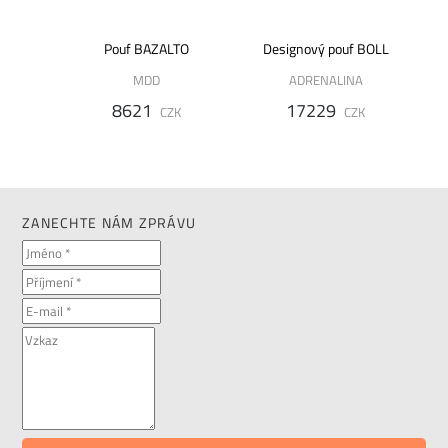
 5 -
Pouf BAZALTO
Designový pouf BOLL
MDD
ADRENALINA
8621
17229
CZK
CZK
K
ZANECHTE NÁM ZPRÁVU