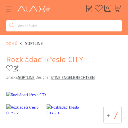
POPIS
ALTERNATIVY
POPTÁVKA
FAQ
SOFTLINE
DOMŮ
Rozkládací křeslo CITY
Značka:
Designér:
SOFTLINE
STINE ENGELBRECHTSEN
7
+