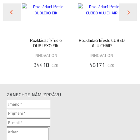
o LONG
Rozkládací křeslo
Rozkládací křeslo CUBED
DUBLEXO EIK
ALU CHAIR
N
INNOVATION
INNOVATION
34418
48171
K
CZK
CZK
ZANECHTE NÁM ZPRÁVU