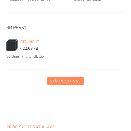
3D PRVKY
STÁHNOUT
422.63 kB
Softline_-_City_3D.zip
STÁHNOUT VŠE
PROČ SI VYBRAT ALAX?