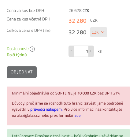
Cena za kus bez DPH
26 678
CZK
Cena za kus včetně DPH
32 280
CZK
Celková cena s DPH
32 280
(
1
ks)
Dostupnost:
-
+
ks
Do 8 týdnů
OBJEDNAT
Minimální objednávka od
SOFTLINE
je
10 000 CZK
bez DPH 21%
Důvody, proč jsme se rozhodli tuto hranici zavést, jsme podrobně
vysvětlili v
průvodci nákupem.
Pro více informací nás kontaktujte
na alax@alax.cz nebo přes formulář
zde
.
Letní provoz: Prosíme o trpělivost – kvůli výrobním uzávěrkám se