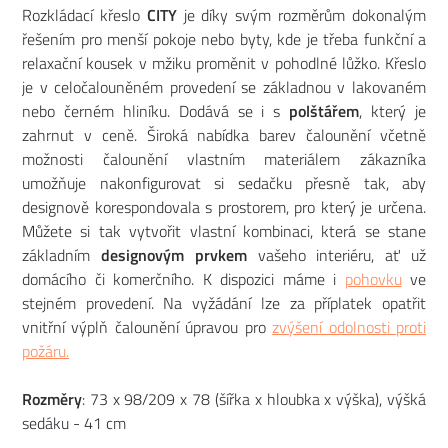
Rozkládací křeslo
CITY
je díky svým rozměrům dokonalým
řešením pro menší pokoje nebo byty, kde je třeba funkční a
relaxační kousek v mžiku proměnit v pohodlné lůžko. Křeslo
je v celočalouněném provedení se základnou v lakovaném
nebo černém hliníku. Dodává se i s
polštářem
, který je
zahrnut v ceně. Široká nabídka barev čalounění včetně
možnosti čalounění vlastním materiálem zákazníka
umožňuje nakonfigurovat si sedačku přesně tak, aby
designově korespondovala s prostorem, pro který je určena.
Můžete si tak vytvořit vlastní kombinaci, která se stane
základním
designovým prvkem
vašeho interiéru, ať už
domácího či komerčního. K dispozici máme i
pohovku
ve
stejném provedení. Na vyžádání lze za příplatek opatřit
vnitřní výplň čalounění úpravou pro
zvýšení odolnosti proti
požáru.
Rozměry
: 73 x 98/209 x 78 (šířka x hloubka x výška), výšká
sedáku - 41 cm