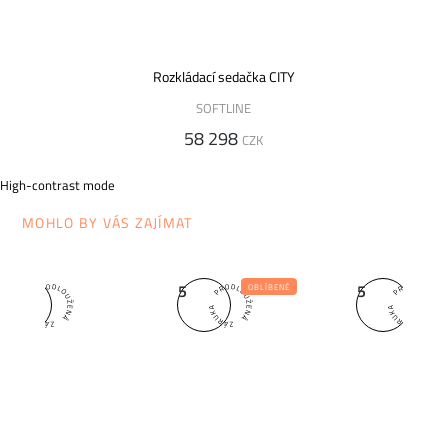
Rozkládací sedačka CITY
SOFTLINE
58 298
CZK
High-contrast mode
MOHLO BY VÁS ZAJÍMAT
5
5
5
OBLÍBENÉ