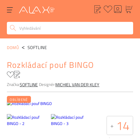
POPIS
ALTERNATIVY
POPTÁVKA
FAQ
SOFTLINE
DOMŮ
Rozkládací pouf BINGO
Značka:
Designér:
SOFTLINE
MICHIEL VAN DER KLEY
OBLÍBENÉ
14
+