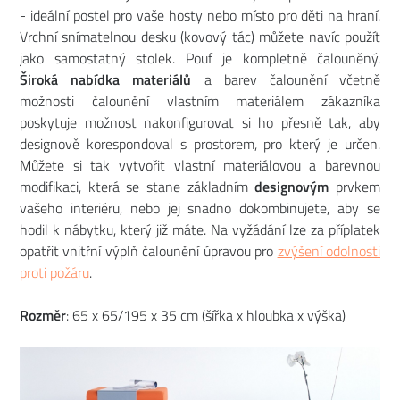
- ideální postel pro vaše hosty nebo místo pro děti na hraní.
Vrchní snímatelnou desku (kovový tác) můžete navíc použít
jako samostatný stolek. Pouf je kompletně čalouněný.
Široká nabídka materiálů
a barev čalounění včetně
možnosti čalounění vlastním materiálem zákazníka
poskytuje možnost nakonfigurovat si ho přesně tak, aby
designově korespondoval s prostorem, pro který je určen.
Můžete si tak vytvořit vlastní materiálovou a barevnou
modifikaci, která se stane základním
designovým
prvkem
vašeho interiéru, nebo jej snadno dokombinujete, aby se
hodil k nábytku, který již máte. Na vyžádání lze za příplatek
opatřit vnitřní výplň čalounění úpravou pro
zvýšení odolnosti
proti požáru
.
Rozměr
: 65 x 65/195 x 35 cm (šířka x hloubka x výška)