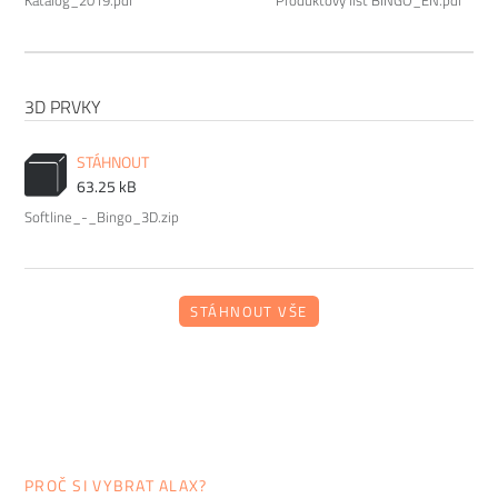
Katalog_2019.pdf
Produktový list BINGO_EN.pdf
3D PRVKY
STÁHNOUT
63.25 kB
Softline_-_Bingo_3D.zip
STÁHNOUT VŠE
PROČ SI VYBRAT ALAX?