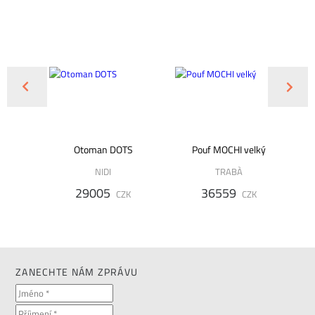
0213
Otoman DOTS
Pouf MOCHI velký
NIDI
TRABÀ
LD
29005
36559
CZK
CZK
K
ZANECHTE NÁM ZPRÁVU