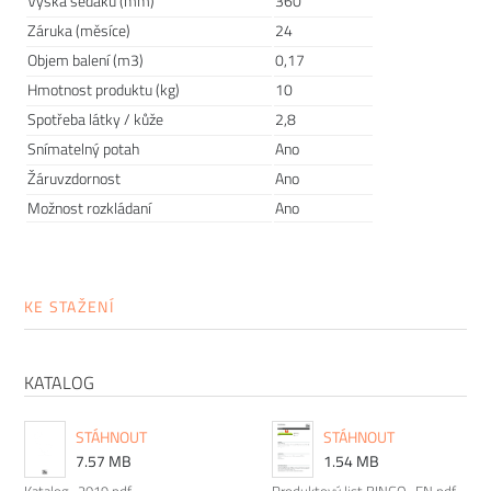
Výška sedáku (mm)
360
Záruka (měsíce)
24
Objem balení (m3)
0,17
Hmotnost produktu (kg)
10
Spotřeba látky / kůže
2,8
Snímatelný potah
Ano
Prodlužte životnost nábytku
Žáruvzdornost
Ano
Možnost rozkládaní
Ano
Chtěli bychom, aby vám nábytek sloužit co nejdéle. Protože
víme, že důležitou roli v jeho odolnosti hraje správná údržba,
připravili jsme pro vás několik
tipů a doporučení
, jak se
KE STAŽENÍ
starat o různé typy povrchu a čemu se naopak vyvarovat >>
péče o nábytek.
KATALOG
STÁHNOUT
STÁHNOUT
7.57 MB
1.54 MB