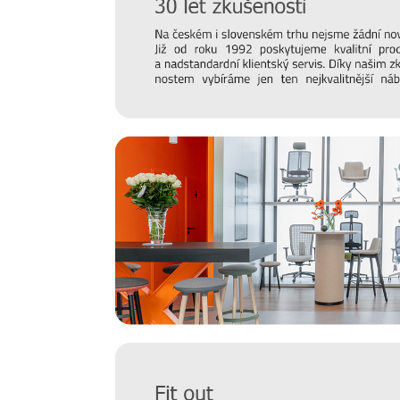
Hledáte inspiraci do nového domova a potřebujete porad
matraci? Nebo vás zajímají trendy v bydlení a chcete mít
náš online
magazín Alaxmag
, ve kterém najdete každý d