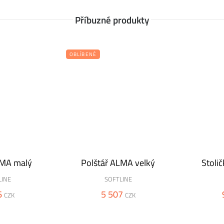
Příbuzné produkty
OBLÍBENÉ
LMA malý
Polštář ALMA velký
Stoli
LINE
SOFTLINE
6
5 507
CZK
CZK