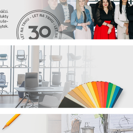
it, jak vybrat židli, stůl, postel nebo třeba
 vždy ty nejčerstvější informace. Pak sledujte
en novou dávku inspirace.