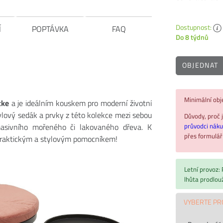
Dostupnost:
Í
POPTÁVKA
FAQ
Do 8 týdnů
OBJEDNAT
Minimální ob
cke
a je ideálním kouskem pro moderní životní
ylový sedák a prvky z této kolekce mezi sebou
Důvody, proč j
průvodci nák
masivního mořeného či lakovaného dřeva. K
přes formulá
r praktickým a stylovým pomocníkem!
Letní provoz:
lhůta prodlou
VYBERTE PR