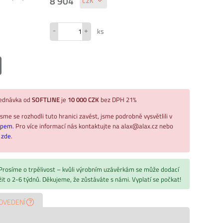
8 904
-
+
ks
jednávka od
SOFTLINE
je
10 000 CZK
bez DPH 21%
sme se rozhodli tuto hranici zavést, jsme podrobně vysvětlili v
upem.
Pro více informací nás kontaktujte na alax@alax.cz nebo
ř
zde
.
 Prosíme o trpělivost – kvůli výrobním uzávěrkám se může dodací
žit o 2-6 týdnů. Děkujeme, že zůstáváte s námi. Vyplatí se počkat!
OVEDENÍ