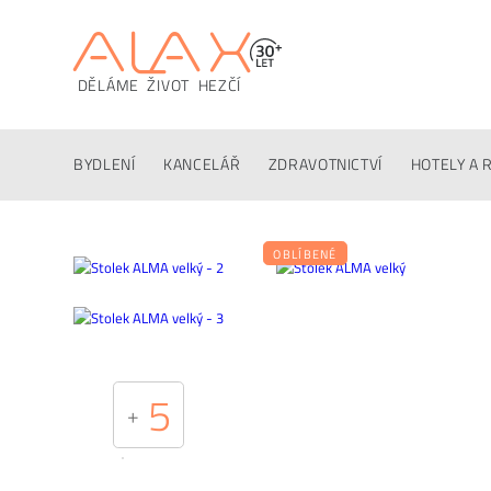
DĚLÁME ŽIVOT HEZČÍ
Popis
Techinfo
Ke stažení
Konfigurátor
Altern
BYDLENÍ
KANCELÁŘ
ZDRAVOTNICTVÍ
HOTELY A 
OBLÍBENÉ
5
+