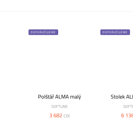
DOPORUČUJEME
DOPORUČUJEME
Polštář ALMA malý
Stolek A
SOFTLINE
SOFT
3 682
6 13
CZK