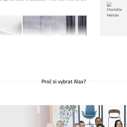
Proč si vybrat Alax?
tože víme, že důležitou roli v jeho odolnosti
pů a doporučení
, jak se starat o různé typy