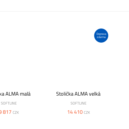
Doprava
zdarma
čka ALMA malá
Stolička ALMA velká
SOFTLINE
SOFTLINE
9 817
14 410
CZK
CZK