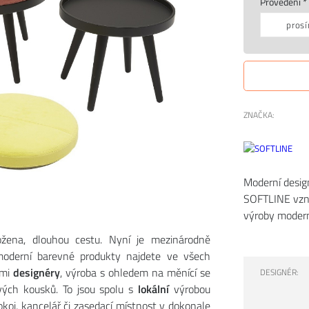
Provedení *
prosí
ZNAČKA:
Moderní desi
SOFTLINE vznik
výroby modern
žena, dlouhou cestu. Nyní je mezinárodně
oderní barevné produkty najdete ve všech
ími
designéry
, výroba s ohledem na měnící se
DESIGNÉR:
ivých kousků. To jsou spolu s
lokální
výrobou
pokoj, kancelář či zasedací místnost v dokonale