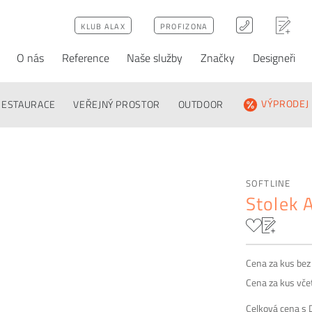
KLUB ALAX
PROFIZONA
O nás
Reference
Naše služby
Značky
Designeři
ativy
Poptávka
FAQ
RESTAURACE
VEŘEJNÝ PROSTOR
OUTDOOR
VÝPRODEJ
SOFTLINE
Stolek 
Cena za kus be
Cena za kus vč
Celková cena s