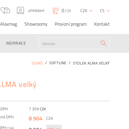
0
přihlášení
CZK
CS
CZK
0
Alaxmag
Showroomy
Provizní program
Kontakt
0
8 904
CZK
CZK
Stolek ALMA velký
OBJEDNAT
INSPIRACE
SOFTLINE
DOMŮ
STOLEK ALMA VELKÝ
ALMA velký
z DPH
7 359
CZK
etně DPH
8 904
CZK
 DPH
(
1
ks)