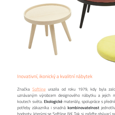
Inovativní, ikonický a kvalitní nábytek
Značka
Softline
urazila od roku 1979, kdy byla zalo
uznávaným výrobcem designového nábytku a jejich m
koutech světa.
Ekologické
materiály, spolupráce s předn
potřeby zákazníka i snadná
kombinovatelnost
jednotl
hodnoty, kterými se Softline řídí. Tak si zařiďte obývací 