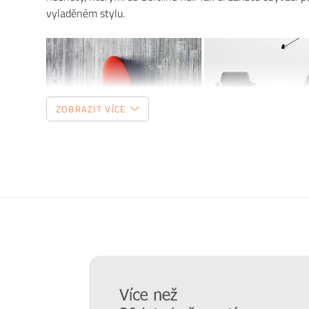
vyladěném stylu.
ZOBRAZIT VÍCE
Prodlužte životnost nábytku
Chtěli bychom, aby vám nábytek sloužit co nejdéle. Pro
hraje správná údržba, připravili jsme pro vás několik
ti
povrchu a čemu se naopak vyvarovat >>
péče o nábytek
Nový časopis o designu