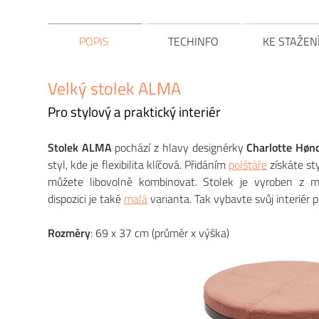
POPIS
TECHINFO
KE STAŽEN
Velký stolek ALMA
Pro stylový a praktický interiér
Stolek ALMA
pochází z hlavy designérky
Charlotte Høn
styl, kde je flexibilita klíčová. Přidáním
polštáře
získáte st
můžete libovolně kombinovat. Stolek je vyroben z 
dispozici je také
malá
varianta. Tak vybavte svůj interié
Rozměry
: 69 x 37 cm (průměr x výška)