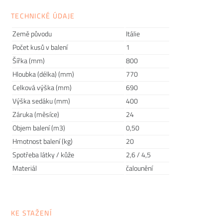
můžete vytvořit sestavy přesně podle vašich představ. Na
výběr máte velké množství modulárních sedaček, pohovek,
TECHNICKÉ ÚDAJE
křesel, židlí i stolečků, takže s nimi jednoduše vybavíte jak
Země původu
Itálie
vaší domácnost, tak rozsáhlé komerční prostory. U mnoha
Počet kusů v balení
1
kousků máte možnost použít
vlastní látku
či
kůži
, díky
Šířka (mm)
800
čemuž se nábytek plně přizpůsobí vašim prostorům.
Křeslo
Hloubka (délka) (mm)
770
BAOBAB
tak bude skvěle vypadat v kombinaci s dalšími
produkty z dílny
Tacchini
.
Celková výška (mm)
690
Výška sedáku (mm)
400
Záruka (měsíce)
24
Objem balení (m3)
0,50
Hmotnost balení (kg)
20
Spotřeba látky / kůže
2,6 / 4,5
Materiál
čalounění
KE STAŽENÍ
Prodlužte životnost nábytku