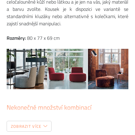
celočalouněné kůží nebo látkou a je jen na vás, jaký materiál
a barvu zvolíte. Kousek je k dispozici ve variantě se
standardními kluzáky nebo alternativně s kolečkami, které
zajistí snadnější manipulaci.
Rozměry:
80 x 77 x 69 cm
Nekonečné množství kombinací
Italská značka
Tacchini
na to šla chytře. Všechen její
ZOBRAZIT VÍCE
nábytek se dá mezi sebou hravě kombinovat a vy si tak