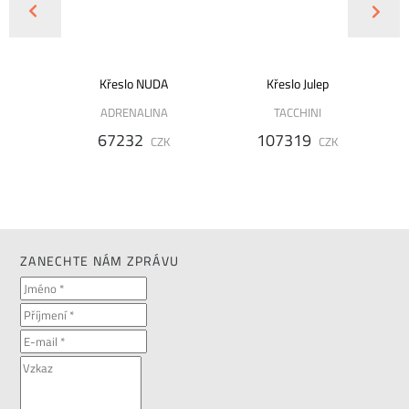
W -
Křeslo NUDA
Křeslo Julep
é
ADRENALINA
TACCHINI
67232
107319
CZK
CZK
K
ZANECHTE NÁM ZPRÁVU