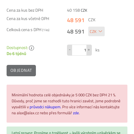
Cena za kus bez DPH
40 158
CZK
Cena za kus včetně DPH
48 591
CZK
Celková cena s DPH
48 591
(
1
ks)
Dostupnost:
-
+
ks
Do 6 týdnů
OBJEDNAT
Minimální hodnota celé objednávky je 5 000 CZK bez DPH 21 %.
Důvody, proč jsme se rozhodli tuto hranici zavést, jsme podrobně
vysvětlili v
průvodci nákupem.
Pro více informací nás kontaktujte
na alax@alax.cz nebo přes formulář
zde
.
Letní provoz: Prosíme o trpělivost – kvůli výrobním uzávěrkám se