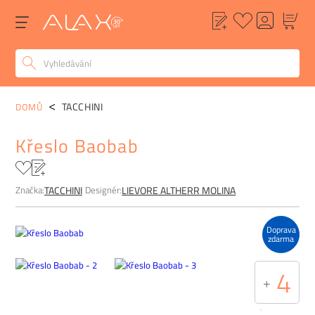
POPIS
ALTERNATIVY
POPTÁVKA
FAQ
TACCHINI
DOMŮ
Křeslo Baobab
Značka:
Designér:
TACCHINI
LIEVORE ALTHERR MOLINA
Doprava
zdarma
4
+