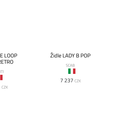
RE LOOP
Židle LADY B POP
RETRO
SCAB
ITI
7 237
CZK
9
CZK