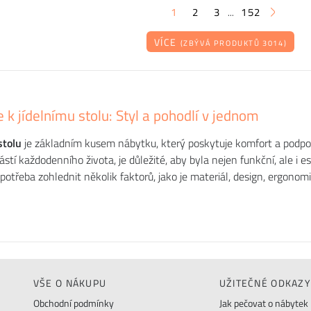
1
2
3
152
...
VÍCE
(ZBÝVÁ PRODUKTŮ 3014)
e k jídelnímu stolu: Styl a pohodlí v jednom
stolu
je základním kusem nábytku, který poskytuje komfort a podpo
učástí každodenního života, je důležité, aby byla nejen funkční, ale i 
 potřeba zohlednit několik faktorů, jako je materiál, design, ergonomi
VŠE O NÁKUPU
UŽITEČNÉ ODKAZY
Obchodní podmínky
Jak pečovat o nábytek