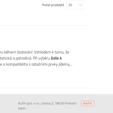
Počet produktů
ru během stolování. Vzhledem k tomu, že
estetická a pohodlná. Při výběru
židle k
e a kompatibilita s ostatními prvky jídelny.
ALAX spol. s r.o., Urxova 2, 186 00 Praha 8 -
MAPA
Karlín