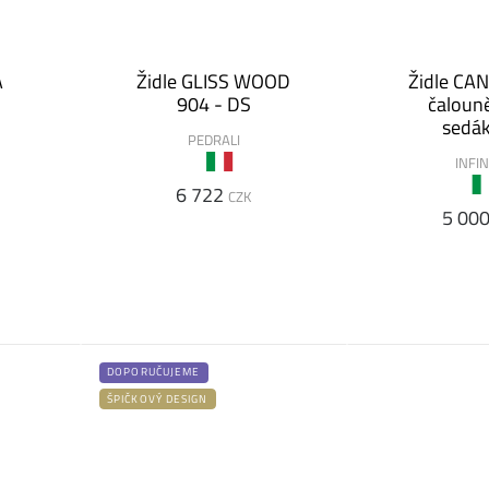
A
Židle GLISS WOOD
Židle CAN
904 - DS
čalou
sedá
PEDRALI
INFIN
6 722
CZK
5 00
DOPORUČUJEME
ŠPIČKOVÝ DESIGN