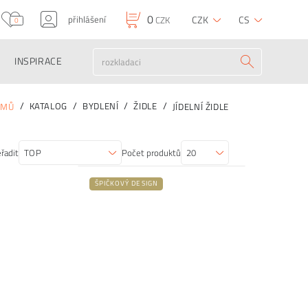
0
přihlášení
CZK
CS
CZK
0
INSPIRACE
KATALOG
BYDLENÍ
ŽIDLE
OMŮ
JÍDELNÍ ŽIDLE
řadit
Počet produktů
ŠPIČKOVÝ DESIGN