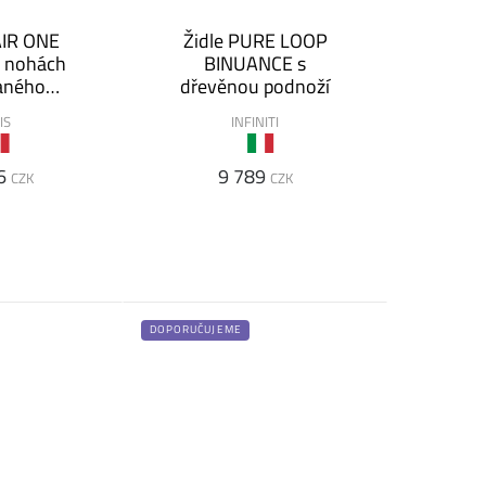
AIR ONE
Židle PURE LOOP
h nohách
BINUANCE s
aného
dřevěnou podnoží
íku
IS
INFINITI
6
9 789
CZK
CZK
DOPORUČUJEME