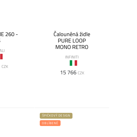
E 260 -
Čalouněná židle
S
PURE LOOP
MONO RETRO
ALI
INFINITI
2
CZK
15 766
CZK
ŠPIČKOVÝ DESIGN
OBLÍBENÉ