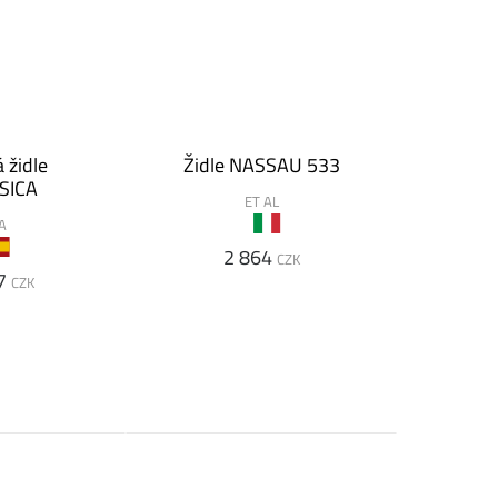
 židle
Židle NASSAU 533
SICA
ET AL
A
2 864
CZK
7
CZK