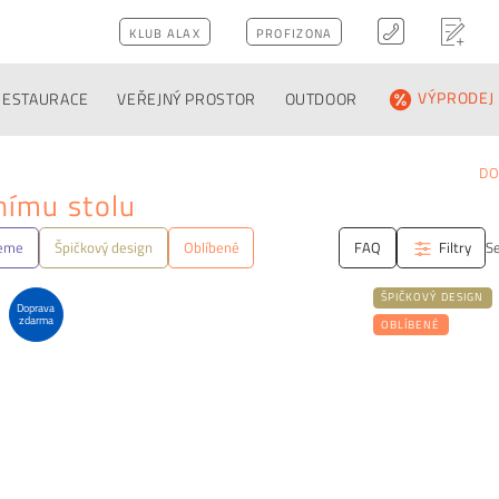
KLUB ALAX
PROFIZONA
RESTAURACE
VEŘEJNÝ PROSTOR
OUTDOOR
VÝPRODEJ
D
lnímu stolu
jeme
Špičkový design
Oblíbené
FAQ
Filtry
Se
ŠPIČKOVÝ DESIGN
Doprava
zdarma
OBLÍBENÉ