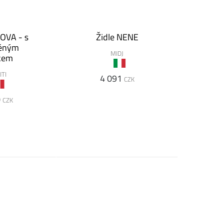
OVA - s
Židle NENE
něným
MIDJ
kem
ITI
4 091
CZK
0
CZK