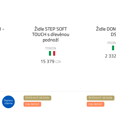
1 -
Židle STEP SOFT
Židle DOM
TOUCH s dřevěnou
D
podnoží
PEDR
TONON
2 33
15 379
CZK
ŠPIČKOVÝ DESIGN
ŠPIČKOVÝ DESIGN
Doprava
zdarma
OBLÍBENÉ
OBLÍBENÉ