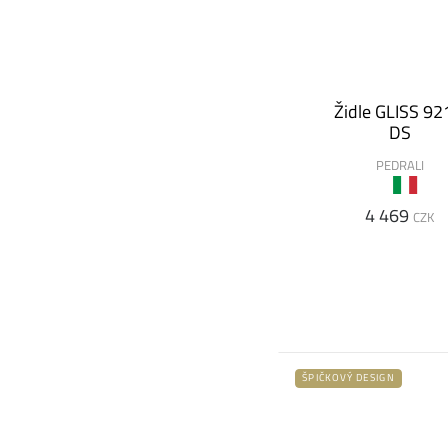
Židle GLISS 92
DS
PEDRALI
4 469
CZK
ŠPIČKOVÝ DESIGN