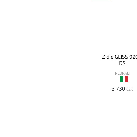
Židle GLISS 92
DS
PEDRALI
3 730
CZK