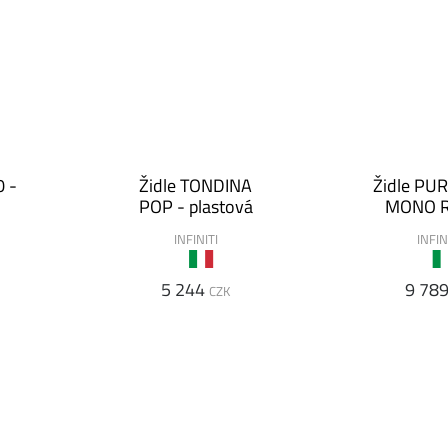
0 -
Židle TONDINA
Židle PU
POP - plastová
MONO 
INFINITI
INFIN
5 244
9 78
CZK