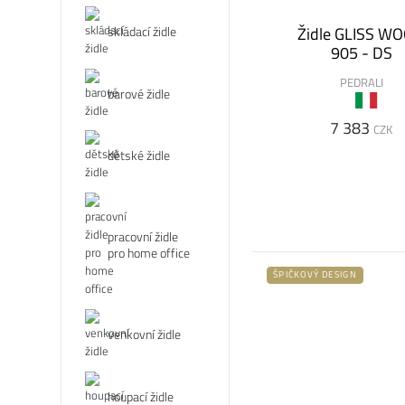
skládací židle
Židle GLISS W
905 - DS
PEDRALI
barové židle
7 383
CZK
dětské židle
pracovní židle
pro home office
ŠPIČKOVÝ DESIGN
venkovní židle
houpací židle