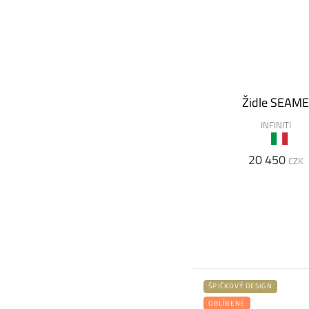
Židle SEAM
INFINITI
20 450
CZK
ŠPIČKOVÝ DESIGN
OBLÍBENÉ