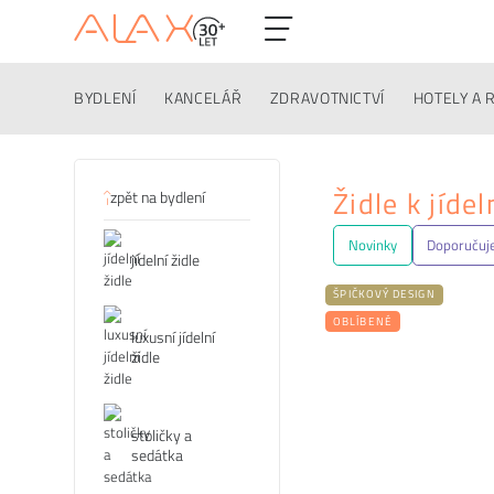
BYDLENÍ
KANCELÁŘ
ZDRAVOTNICTVÍ
HOTELY A 
Kategorie
Židle k jíde
zpět na bydlení
Novinky
Doporuču
jídelní židle
ŠPIČKOVÝ DESIGN
OBLÍBENÉ
luxusní jídelní
židle
stoličky a
sedátka