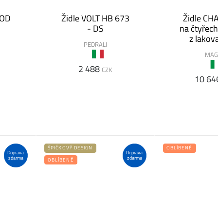
OOD
Židle VOLT HB 673
Židle CH
- DS
na čtyřec
z lakov
PEDRALI
hlin
MAG
2 488
CZK
10 64
ŠPIČKOVÝ DESIGN
OBLÍBENÉ
Doprava
Doprava
zdarma
zdarma
OBLÍBENÉ