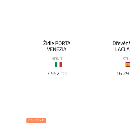
E
Židle PORTA
Dřevěná
VENEZIA
LACLA
INFINITI
STU
7 552
16 29
CZK
OBLÍBENÉ