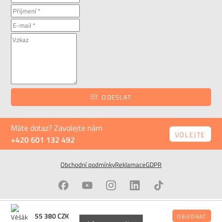
ODESLAT
Máte dotaz? Zavolejte nám
VOLEJTE
+420 601 132 492
Obchodní podmínky
Reklamace
GDPR
55 380
CZK
© ALAX.cz All Rights Reserved
Stránky od
OBJEDNAT