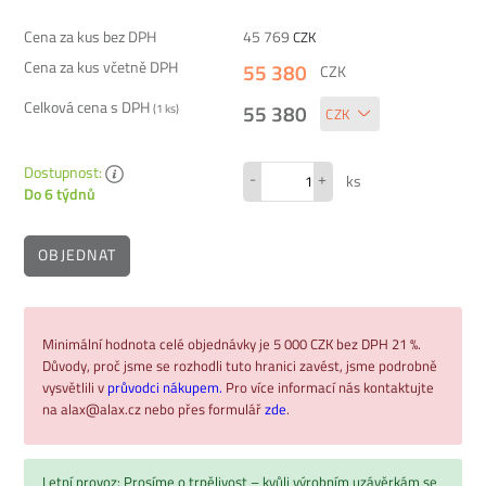
Cena za kus bez DPH
45 769
CZK
Cena za kus včetně DPH
55 380
CZK
Celková cena s DPH
55 380
(
1
ks)
Dostupnost:
-
+
ks
Do 6 týdnů
OBJEDNAT
Minimální hodnota celé objednávky je 5 000 CZK bez DPH 21 %.
Důvody, proč jsme se rozhodli tuto hranici zavést, jsme podrobně
vysvětlili v
průvodci nákupem.
Pro více informací nás kontaktujte
na alax@alax.cz nebo přes formulář
zde
.
Letní provoz: Prosíme o trpělivost – kvůli výrobním uzávěrkám se