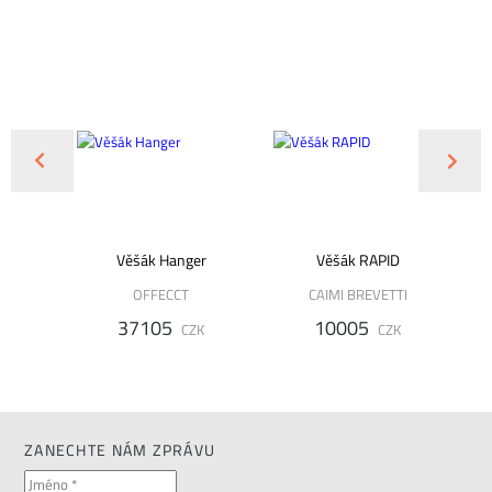
0 - DS
Věšák Hanger
Věšák RAPID
N
OFFECCT
CAIMI BREVETTI
37105
10005
K
CZK
CZK
ZANECHTE NÁM ZPRÁVU