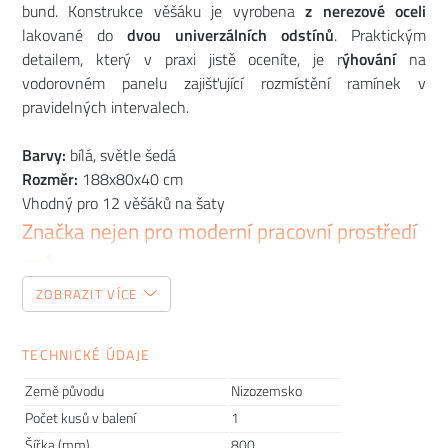
bund. Konstrukce věšáku je vyrobena
z nerezové oceli
lakované do
dvou univerzálních odstínů
. Praktickým
detailem, který v praxi jistě oceníte, je r
ýhování
na
vodorovném panelu zajišťující rozmístění ramínek v
pravidelných intervalech.
Barvy:
bílá, světle šedá
Rozměr:
188x80x40 cm
Vhodný pro 12 věšáků na šaty
Značka nejen pro moderní pracovní prostředí
snů
ZOBRAZIT VÍCE
Strohá kancelář zahalená do nudných odstínů? Tento
koncept u
nizozemské značky CASCANDO
rozhodně
TECHNICKÉ ÚDAJE
nečekejte! Tato značka dokazuje, že i
kancelářské prostory
mohou zazářit
v hravých barvách a zároveň
dokonale
Země původu
Nizozemsko
reprezentovat
, být stylovými designovými místy, kde není
Počet kusů v balení
1
nouze o inspiraci, dobré nápady přichází samy a v nichž
Šířka (mm)
800