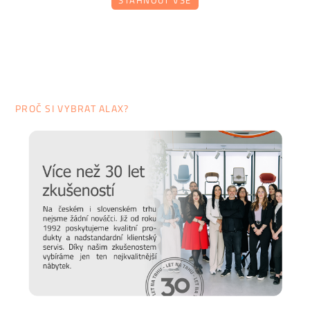
STÁHNOUT VŠE
starat o různé typy povrchu a čemu se naopak vyvarovat >>
péče o nábytek.
PROČ SI VYBRAT ALAX?