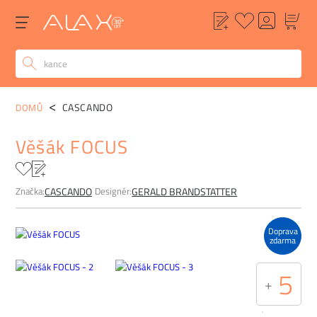
POPIS
ALTERNATIVY
POPTÁVKA
FAQ
CASCANDO
DOMŮ
Věšák FOCUS
Značka:
Designér:
CASCANDO
GERALD BRANDSTATTER
Doprava
zdarma
5
+