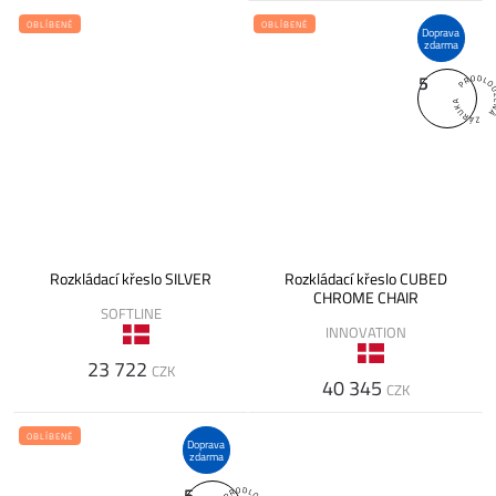
OBLÍBENÉ
OBLÍBENÉ
Doprava
zdarma
5
Rozkládací křeslo SILVER
Rozkládací křeslo CUBED
CHROME CHAIR
SOFTLINE
INNOVATION
23 722
CZK
40 345
CZK
OBLÍBENÉ
Doprava
zdarma
5