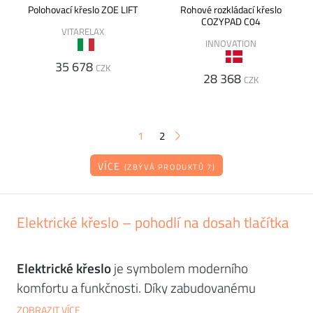
Polohovací křeslo ZOE LIFT
Rohové rozkládací křeslo
COZYPAD C04
VITARELAX
INNOVATION
35 678
CZK
28 368
CZK
1
2
VÍCE
(ZBÝVÁ PRODUKTŮ 7)
Elektrické křeslo – pohodlí na dosah tlačítka
Elektrické křeslo
je symbolem moderního
komfortu a funkčnosti. Díky zabudovanému
motoru vám umožní jednoduše nastavit ideální
ZOBRAZIT VÍCE