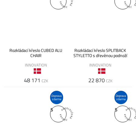
Rozkládací křeslo CUBED ALU
Rozkládací křeslo SPLITBACK
CHAIR
STYLETTO s dřevěnou podnoží
INNOVATION
INNOVATION
48 171
22 870
CZK
CZK
Doprava
Doprava
zdarma
zdarma
5
5