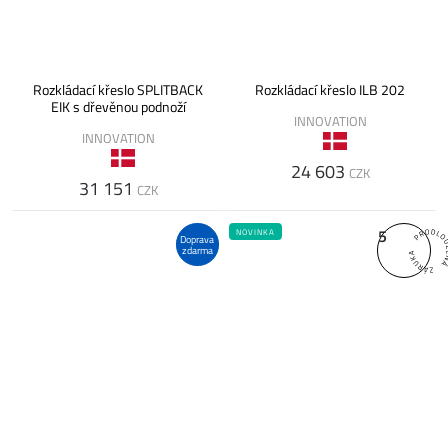
Rozkládací křeslo SPLITBACK
Rozkládací křeslo ILB 202
EIK s dřevěnou podnoží
INNOVATION
INNOVATION
24 603
CZK
31 151
CZK
5
NOVINKA
Doprava
zdarma