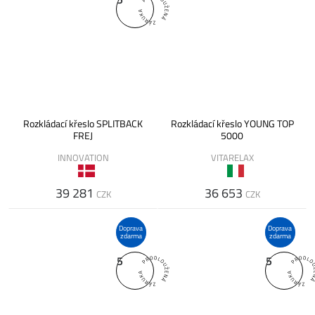
Rozkládací křeslo SPLITBACK
Rozkládací křeslo YOUNG TOP
FREJ
5000
INNOVATION
VITARELAX
39 281
36 653
CZK
CZK
Doprava
Doprava
zdarma
zdarma
5
5