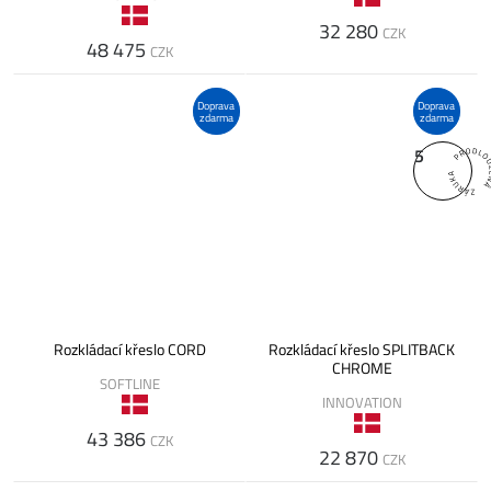
32 280
CZK
48 475
CZK
Doprava
Doprava
zdarma
zdarma
5
Rozkládací křeslo CORD
Rozkládací křeslo SPLITBACK
CHROME
SOFTLINE
INNOVATION
43 386
CZK
22 870
CZK