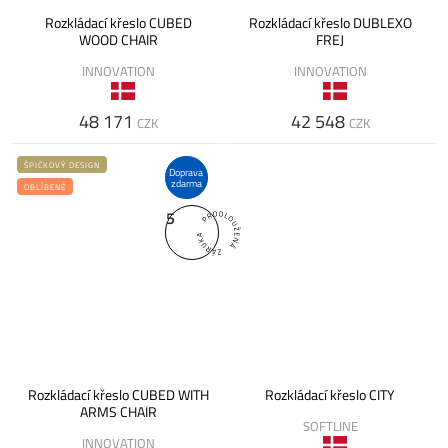
Rozkládací křeslo CUBED
Rozkládací křeslo DUBLEXO
WOOD CHAIR
FREJ
INNOVATION
INNOVATION
48 171
42 548
CZK
CZK
ŠPIČKOVÝ DESIGN
Doprava
zdarma
OBLÍBENÉ
5
Rozkládací křeslo CUBED WITH
Rozkládací křeslo CITY
ARMS CHAIR
SOFTLINE
INNOVATION