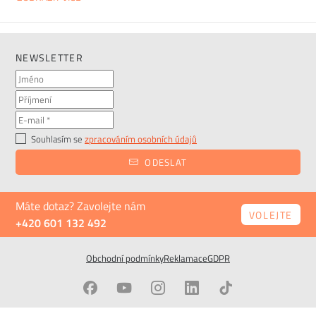
polohu pro relaxaci, čtení nebo sledování televize.
Je ideální volbou pro ty, kteří si chtějí dopřát
maximální pohodlí a zároveň hledají elegantní
NEWSLETTER
doplněk do svého interiéru.
Souhlasím se
zpracováním osobních údajů
ODESLAT
Máte dotaz? Zavolejte nám
VOLEJTE
+420 601 132 492
Obchodní podmínky
Reklamace
GDPR