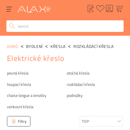
BYDLENÍ
KŘESLA
ROZKLÁDACÍ KŘESLA
DOMŮ
Elektrické křeslo
Kategorie
pevná křesla
otočná křesla
houpací křesla
rozkládací křesla
chaise longue a lenošky
podnožky
venkovní křesla
Filtry
Seřadit