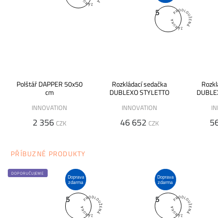
5
Polštář DAPPER 50x50
Rozkládací sedačka
Rozkl
cm
DUBLEXO STYLETTO
DUBLE
p
INNOVATION
INNOVATION
I
2 356
46 652
5
CZK
CZK
PŘÍBUZNÉ PRODUKTY
DOPORUČUJEME
Doprava
Doprava
zdarma
zdarma
5
5