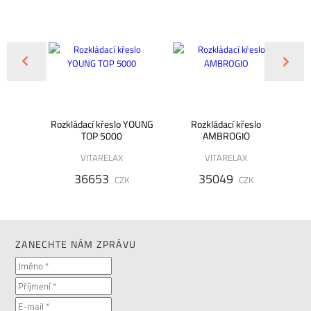
eslo
Rozkládací křeslo YOUNG
Rozkládací křeslo
Roz
ROME
TOP 5000
AMBROGIO
N
VITARELAX
VITARELAX
36653
35049
K
CZK
CZK
ZANECHTE NÁM ZPRÁVU