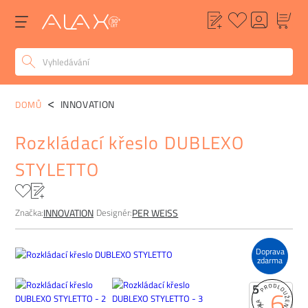
POPIS
ALTERNATIVY
POPTÁVKA
FAQ
INNOVATION
DOMŮ
Rozkládací křeslo DUBLEXO
STYLETTO
Značka:
Designér:
INNOVATION
PER WEISS
Doprava
zdarma
5
6
+