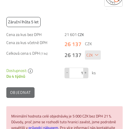
Záruční lhůta 5 let
Cena za kus bez DPH
21 601
CZK
Cena za kus včetně DPH
26 137
CZK
Celková cena s DPH
26 137
(
1
ks)
Dostupnost:
-
+
ks
Do 4 týdnů
OBJEDNAT
Minimální hodnota celé objednávky je 5 000 CZK bez DPH 21 %.
Důvody, proč jsme se rozhodli tuto hranici zavést, jsme podrobně
vysvětlili v
průvodci nákupem.
Pro více informací nás kontaktujte