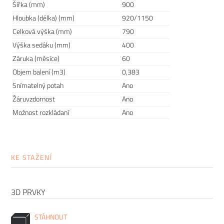
Šířka (mm)
900
Innovation Living Pocket Spring:
Hloubka (délka) (mm)
920/1150
Celková výška (mm)
790
1. pevná kovová konstrukce
Výška sedáku (mm)
400
2. kovová mříž
Záruka (měsíce)
60
3. netkaná textilie
Objem balení (m3)
0,383
4. Pocket Spring 6-12 cm
Snímatelný potah
Ano
5. Pěnové jádro
Žáruvzdornost
Ano
6. Vláknitá textura
Možnost rozkládaní
Ano
7. Netkaná textilie
8. Látka
KE STAŽENÍ
3D PRVKY
STÁHNOUT