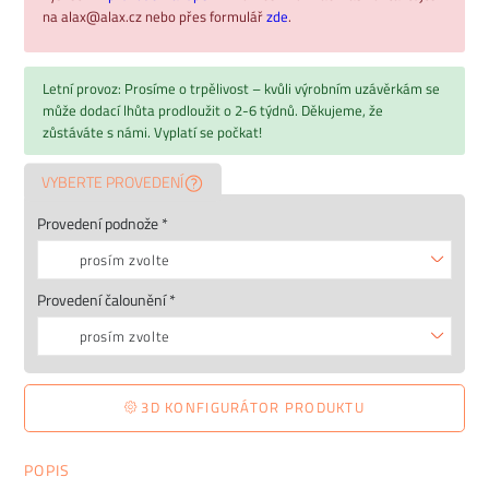
na alax@alax.cz nebo přes formulář
zde
.
Letní provoz: Prosíme o trpělivost – kvůli výrobním uzávěrkám se
může dodací lhůta prodloužit o 2-6 týdnů. Děkujeme, že
zůstáváte s námi. Vyplatí se počkat!
VYBERTE PROVEDENÍ
Provedení podnože *
prosím zvolte
Provedení čalounění *
prosím zvolte
3D KONFIGURÁTOR PRODUKTU
POPIS