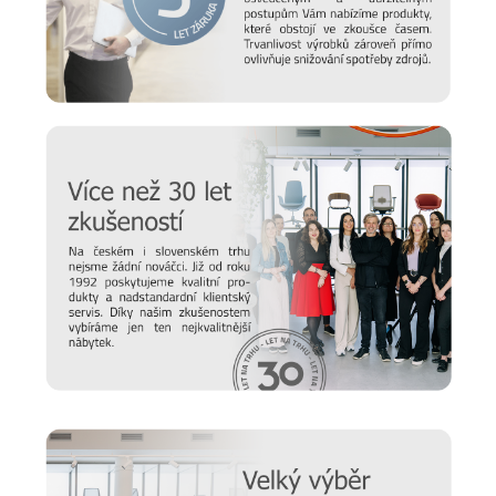
Prodlužte životnost nábytku
Chtěli bychom, aby vám nábytek sloužil co nejdéle. Protože
víme, že důležitou roli v jeho odolnosti hraje správná údržba,
připravili jsme pro vás několik
tipů a doporučení
, jak se
starat o různé typy povrchu a čemu se naopak vyvarovat >>
péče o nábytek
Nový časopis o designu
Hledáte inspiraci do nového domova a potřebujete poradit,
jak vybrat židli, stůl, postel nebo třeba matraci? Nebo vás
zajímají trendy v bydlení a chcete mít vždy ty nejčerstvější
informace. Pak sledujte náš online
magazín Alaxmag
, ve
kterém najdete každý den novou dávku inspirace.