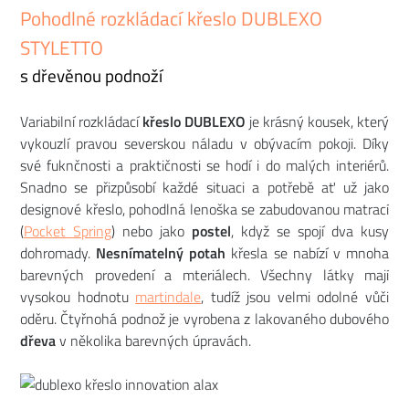
Pohodlné rozkládací křeslo DUBLEXO
STYLETTO
s dřevěnou podnoží
Variabilní rozkládací
křeslo DUBLEXO
je krásný kousek, který
vykouzlí pravou severskou náladu v obývacím pokoji. Díky
své fuknčnosti a praktičnosti se hodí i do malých interiérů.
Snadno se přizpůsobí každé situaci a potřebě ať už jako
designové křeslo, pohodlná lenoška se zabudovanou matrací
(
Pocket Spring
) nebo jako
postel
, když se spojí dva kusy
dohromady.
Nesnímatelný potah
křesla se nabízí v mnoha
barevných provedení a mteriálech. Všechny látky mají
vysokou hodnotu
martindale
, tudíž jsou velmi odolné vůči
oděru. Čtyřnohá podnož je vyrobena z lakovaného dubového
dřeva
v několika barevných úpravách.