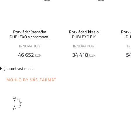
Rozkládací sedačka
Rozkládací křeslo
Rozkl
DUBLEXO s chromovou
DUBLEXO EIK
DU
podnoží
INNOVATION
INNOVATION
I
46 652
34 418
5
CZK
CZK
High-contrast mode
MOHLO BY VÁS ZAJÍMAT
5