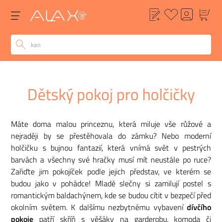
Dětský pokoj pro holčičky
Máte doma malou princeznu, která miluje vše růžové a
nejraději by se přestěhovala do zámku? Nebo moderní
holčičku s bujnou fantazií, která vnímá svět v pestrých
barvách a všechny své hračky musí mít neustále po ruce?
Zařiďte jim pokojíček podle jejich představ, ve kterém se
budou jako v pohádce! Mladé slečny si zamilují postel s
romantickým baldachýnem, kde se budou cítit v bezpečí před
okolním světem. K dalšímu nezbytnému vybavení
dívčího
pokoje
patří skříň s věšáky na garderobu, komoda či