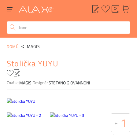
POPIS
ALTERNATIVY
POPTÁVKA
FAQ
MAGIS
DOMŮ
Stolička YUYU
Značka:
Designér:
MAGIS
STEFANO GIOVANNONI
1
+