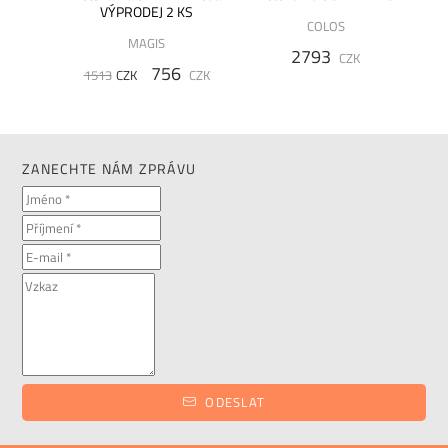
ÝPRODEJ
VÝPRODEJ 2 KS
COLOS
%
MAGIS
2793
CZK
756
K
1513
CZK
CZK
ZANECHTE NÁM ZPRÁVU
ODESLAT