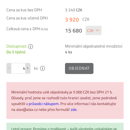
Cena za kus bez DPH
3 240
CZK
Cena za kus včetně DPH
3 920
CZK
Celková cena s DPH
15 680
(
4
ks)
Dostupnost:
Minimální objednatelné množství:
4 ks
Do 5 týdnů
-
+
OBJEDNAT
ks
Minimální hodnota celé objednávky je 5 000 CZK bez DPH 21 %.
Důvody, proč jsme se rozhodli tuto hranici zavést, jsme podrobně
vysvětlili v
průvodci nákupem.
Pro více informací nás kontaktujte
na alax@alax.cz nebo přes formulář
zde
.
Letní provoz: Prosíme o trpělivost – kvůli výrobním uzávěrkám se