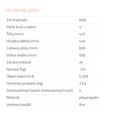
neustále posouvá hranice estetiky a technologie a díky tomu
TECHNICKÉ ÚDAJE
je jedním z předních hráčů na poli globálního interiérového i
exteriérového designu. V portfoliu se nachází
čisté linie
i
Země původu
Itálie
eklektické tvary
plné
svobody
a
originality
. Magis věří v sílu
Počet kusů v balení
4
rodinných hodnot a dbá na
dobré vztahy
se zaměstnanci,
Šířka (mm)
425
zákazníky i partnery. Dlouhodobě spolupracuje s designéry
Hloubka (délka) (mm)
440
světových jmen a vyrábí špičkový nábytek s
Celková výška (mm)
600
rozpoznatelným rukopisem.
Výška sedáku (mm)
500
Záruka (měsíce)
24
Nosnost (kg)
120
Objem balení (m3)
0,209
Hmotnost produktu (kg)
2.63
Stohovatelnost (počet stohovatelných kusů)
4
Materiál
polypropylen
Venkovní použití
Ano
Prodlužte životnost nábytku