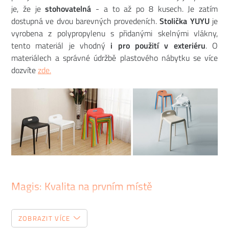
je, že je
stohovatelná
- a to až po 8 kusech. Je zatím
dostupná ve dvou barevných provedeních.
Stolička YUYU
je
vyrobena z polypropylenu s přidanými skelnými vlákny,
tento materiál je vhodný
i pro použití v exteriéru
. O
materiálech a správné údržbě plastového nábytku se více
dozvíte
zde.
Magis: Kvalita na prvním místě
Už více než 40 let přináší do domovů, kanceláří i veřejných
ZOBRAZIT VÍCE
prostor neotřelé nápady a kvalitu. Italská
značka Magis