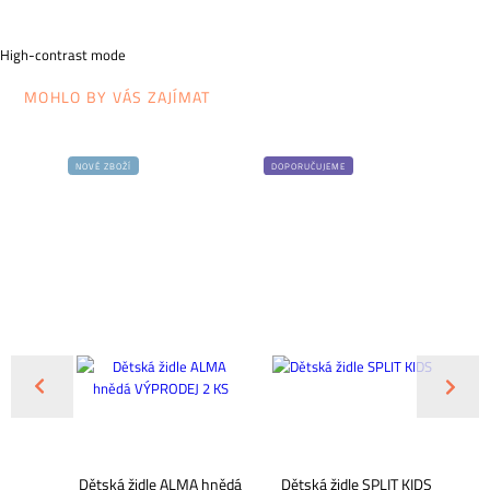
High-contrast mode
MOHLO BY VÁS ZAJÍMAT
NOVÉ ZBOŽÍ
DOPORUČUJEME
JUNIOR,
Dětská židle ALMA hnědá
Dětská židle SPLIT KIDS
Ž