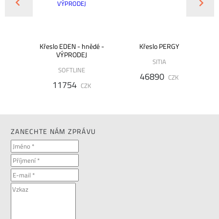
A/1Z/D
Křeslo EDEN - hnědé -
Křeslo PERGY
Kř
ODEJ
VÝPRODEJ
SITIA
SOFTLINE
46890
CZK
11754
K
CZK
ZANECHTE NÁM ZPRÁVU