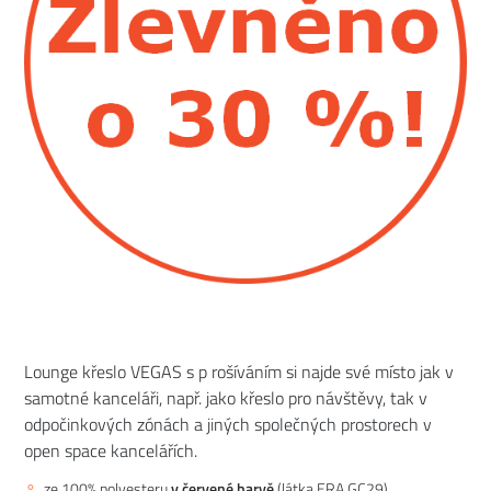
Lounge křeslo VEGAS s p rošíváním si najde své místo jak v
samotné kanceláři, např. jako křeslo pro návštěvy, tak v
odpočinkových zónách a jiných společných prostorech v
open space kancelářích.
ze 100% polyesteru
v červené barvě
(látka ERA GC29)