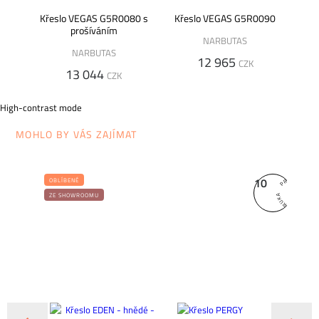
Křeslo VEGAS G5R0080 s
Křeslo VEGAS G5R0090
prošíváním
NARBUTAS
NARBUTAS
12 965
CZK
13 044
CZK
High-contrast mode
MOHLO BY VÁS ZAJÍMAT
10
OBLÍBENÉ
ZE SHOWROOMU