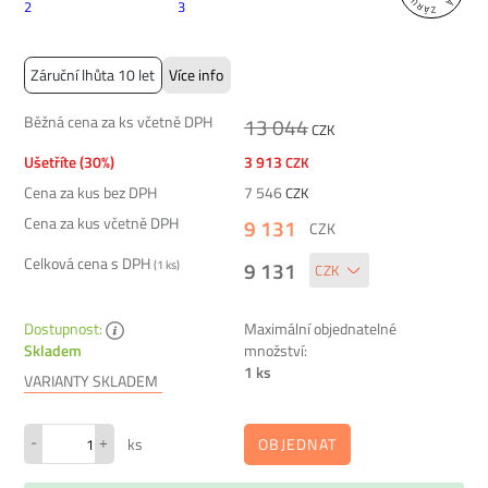
Záruční lhůta 10 let
Více info
Běžná cena za ks včetně DPH
13 044
CZK
Ušetříte (30%)
3 913
CZK
Cena za kus bez DPH
7 546
CZK
Cena za kus včetně DPH
9 131
CZK
Celková cena s DPH
9 131
(
1
ks)
Dostupnost:
Maximální objednatelné
množství:
Skladem
1 ks
VARIANTY SKLADEM
-
+
OBJEDNAT
ks