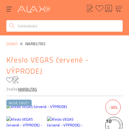
POPIS
ALTERNATIVY
POPTÁVKA
FAQ
NARBUTAS
DOMŮ
Křeslo VEGAS červené -
VÝPRODEJ
Značka:
NARBUTAS
NOVÉ ZBOŽÍ
-30%
10