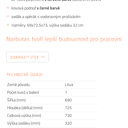
kovová podnož
v černé barvě
sedák a opěrák s vodorovným prošíváním
rozměry: 69x72,5x73, výška sedáku 32 cm
Narbutas tvoří lepší budoucnost pro pracovní
prostředí
ZOBRAZIT VÍCE
Moderní severský vzhled, maximální kvalita, trvanlivost i
udržitelnost. To jsou pilíře inovativní litevské společnosti
TECHNICKÉ ÚDAJE
Narbutas
, která se zabývá výrobou nábytku a doplňků do
velkých i malých kanceláří, domácích pracoven nebo třeba
Země původu
Litva
coworkingových center. Když v roce 1991 zakladatel firmy,
Počet kusů v balení
1
Petras Narbutas
, hledal ideální pracovní stůl, zrodila se
Šířka (mm)
690
myšlenka vlastního byznysu založeném na funkčních a
Hloubka (délka) (mm)
725
designových produktech pro zpříjemnění pracovních dní. Od
Celková výška (mm)
730
té doby se společnost vypracovala na špičku na poli
Výška sedáku (mm)
320
kancelářského vybavení, začala spolupracovat s
designéry