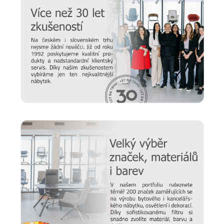
Prodlužte životnost nábytku
Chtěli bychom, aby vám nábytek sloužil co nejdéle. Protože
víme, že důležitou roli v jeho odolnosti hraje správná údržba,
připravili jsme pro vás několik
tipů a doporučení
, jak se
starat o různé typy povrchu a čemu se naopak vyvarovat >>
péče o nábytek
Nový časopis o designu
Hledáte inspiraci do nového domova a potřebujete poradit,
jak vybrat židli, stůl, postel nebo třeba matraci? Nebo vás
zajímají trendy v bydlení a chcete mít vždy ty nejčerstvější
informace. Pak sledujte náš online
magazín Alaxmag
, ve
kterém najdete každý den novou dávku inspirace.