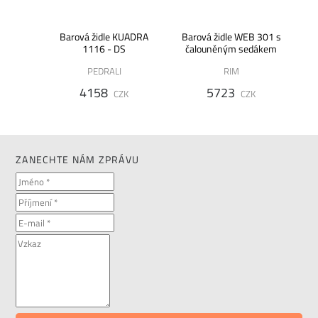
ALA -
Barová židle KUADRA
Barová židle WEB 301 s
ti
1116 - DS
čalouněným sedákem
PEDRALI
RIM
4158
5723
K
CZK
CZK
ZANECHTE NÁM ZPRÁVU