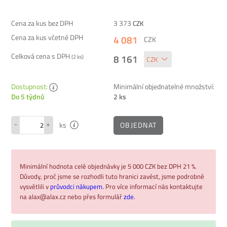
Cena za kus bez DPH
3 373
CZK
Cena za kus včetně DPH
4 081
CZK
Celková cena s DPH
8 161
(
2
ks)
Dostupnost:
Minimální objednatelné množství:
2 ks
Do 5 týdnů
-
+
OBJEDNAT
ks
Minimální hodnota celé objednávky je 5 000 CZK bez DPH 21 %.
Důvody, proč jsme se rozhodli tuto hranici zavést, jsme podrobně
vysvětlili v
průvodci nákupem.
Pro více informací nás kontaktujte
na alax@alax.cz nebo přes formulář
zde
.