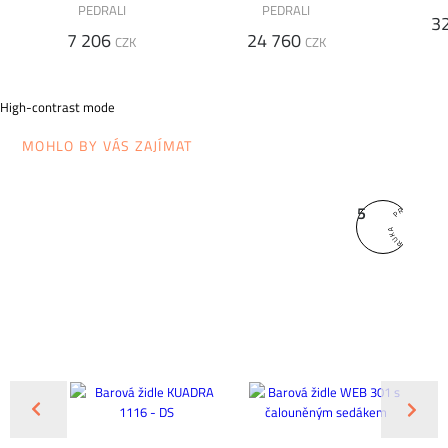
PEDRALI
PEDRALI
3
7 206
24 760
CZK
CZK
High-contrast mode
MOHLO BY VÁS ZAJÍMAT
5
ŠPIČ