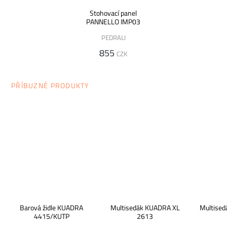
Stohovací panel
PANNELLO IMP03
PEDRALI
855
CZK
PŘÍBUZNÉ PRODUKTY
Barová židle KUADRA
Multisedák KUADRA XL
Multise
4415/KUTP
2613