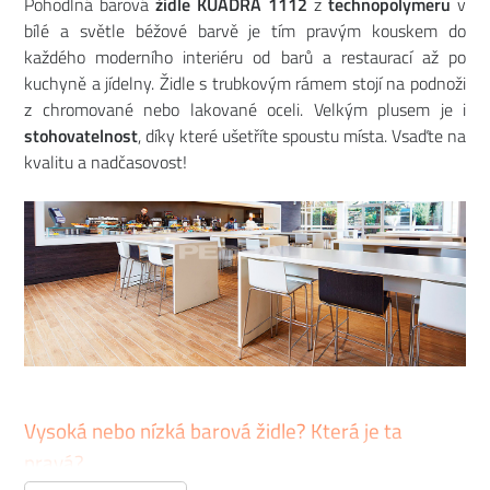
Pohodlná barová
židle KUADRA 1112
z
technopolymeru
v
bílé a světle béžové barvě je tím pravým kouskem do
každého moderního interiéru od barů a restaurací až po
kuchyně a jídelny. Židle s trubkovým rámem stojí na podnoži
z chromované nebo lakované oceli. Velkým plusem je i
stohovatelnost
, díky které ušetříte spoustu místa. Vsaďte na
kvalitu a nadčasovost!
Vysoká nebo nízká barová židle? Která je ta
pravá?