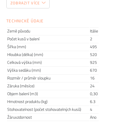
ZOBRAZIT VÍCE
Vysoká barová židle
se využívá především v restauracích,
barech, bistrech a jiných konzumačních zařízeních. Je
TECHNICKÉ ÚDAJE
charakteristická výškou sedáku, která se pohybuje kolem 75
cm. K vysoké barové židli se doporučuje mít barovou desku
Země původu
Itálie
ve výšce mezi 110 a 115 cm.
Počet kusů v balení
2
Šířka (mm)
495
Nízká
nebo také
kuchyňská barová židle
se nejčastěji
Hloubka (délka) (mm)
520
využívá k domácím kuchyňským barům a ostrůvkům. Výška
Celková výška (mm)
925
jejího sedáku se pohybuje kolem 65 cm. Doporučená výška
barové desky je pak mezi 91 - 95 cm.
Výška sedáku (mm)
670
Rozměr / průměr sloupku
16
Univerzální kolekce KUADRA do každé
Záruka (měsíce)
24
domácnosti
Objem balení (m3)
0,30
Hmotnost produktu (kg)
6.3
Funkčnost, design, kvalitní provedení. Rozsáhlá kolekce židlí
Stohovatelnost (počet stohovatelných kusů)
4
a barových stoliček
KUADRA
patří k velice oblíbeným
Žáruvzdornost
Ano
kouskům nábytku. Zajisté oceníte poměr
ceny
a
kvality
a