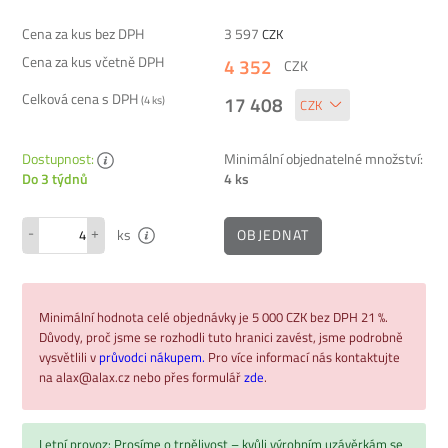
Cena za kus bez DPH
3 597
CZK
Cena za kus včetně DPH
4 352
CZK
Celková cena s DPH
17 408
(
4
ks)
Dostupnost:
Minimální objednatelné množství:
4 ks
Do 3 týdnů
-
+
OBJEDNAT
ks
Minimální hodnota celé objednávky je 5 000 CZK bez DPH 21 %.
Důvody, proč jsme se rozhodli tuto hranici zavést, jsme podrobně
vysvětlili v
průvodci nákupem.
Pro více informací nás kontaktujte
na alax@alax.cz nebo přes formulář
zde
.
Letní provoz: Prosíme o trpělivost – kvůli výrobním uzávěrkám se