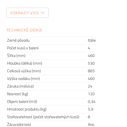
Tento zdánlivě jednoduchý kousek nábytku patří mezi
ZOBRAZIT VÍCE
položky, do kterých je dobré investovat. Pokud totiž začnete
den snídaní na nepohodlné židli, může vám to zkazit náladu
hned po ránu. Proto vám dnes poradíme, jak vybrat jídelní
TECHNICKÉ ÚDAJE
židli, kterou budete milovat.
Země původu
Itálie
Počet kusů v balení
4
Šířka (mm)
460
Hloubka (délka) (mm)
530
Celková výška (mm)
865
Výška sedáku (mm)
460
Záruka (měsíce)
24
Nosnost (kg)
120
Objem balení (m3)
0,34
Hmotnost produktu (kg)
5,9
Stohovatelnost (počet stohovatelných kusů)
8
Žáruvzdornost
Ano