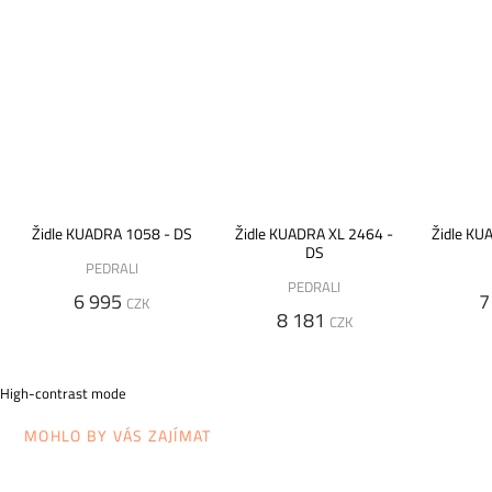
Židle KUADRA 1058 - DS
Židle KUADRA XL 2464 -
Židle KU
DS
PEDRALI
PEDRALI
6 995
7
CZK
8 181
CZK
High-contrast mode
MOHLO BY VÁS ZAJÍMAT