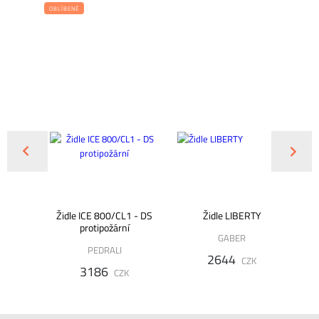
OBLÍBENÉ
2 NA
Židle ICE 800/CL1 - DS
Židle LIBERTY
protipožární
GABER
PEDRALI
2644
K
CZK
3186
CZK