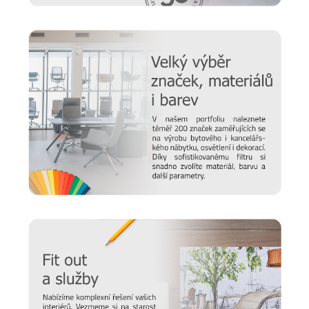
Prodlužte životnost nábytku
Chtěli bychom, aby vám nábytek sloužil co nejdéle. Protože
víme, že důležitou roli v jeho odolnosti hraje správná údržba,
připravili jsme pro vás několik
tipů a doporučení
, jak se
starat o různé typy povrchu a čemu se naopak vyvarovat >>
péče o nábytek