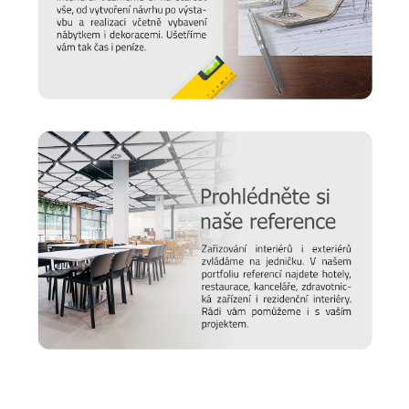
Nový časopis o designu
Hledáte inspiraci do nového domova a potřebujete poradit,
jak vybrat židli, stůl, postel nebo třeba matraci? Nebo vás
zajímají trendy v bydlení a chcete mít vždy ty nejčerstvější
informace. Pak sledujte náš online
magazín Alaxmag
, ve
kterém najdete každý den novou dávku inspirace.