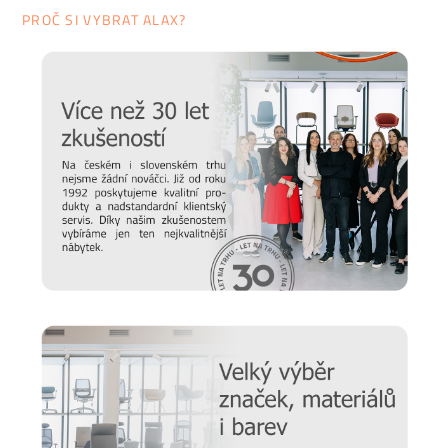
PROČ SI VYBRAT ALAX?
Pedrali: Hravost i elegance
Italská firma
Pedrali
dokáže vykouzlit jak decentní a
elegantní nábytek, tak se umí pěkne odvázat. Není divu, že
jejich stylové kousky nalezneme v domácnostech i podnicích
po celém světě. Židle, stolky, křesla nebo doplňky vám
budou díky preciznímu provedení dělat společnost pěknou
řádku let. Kromě stylu a kvality ve společnosti dbají i na
udržitelnost i bezpečnost, o čemž svědčí několik obdržených
certifikátů.