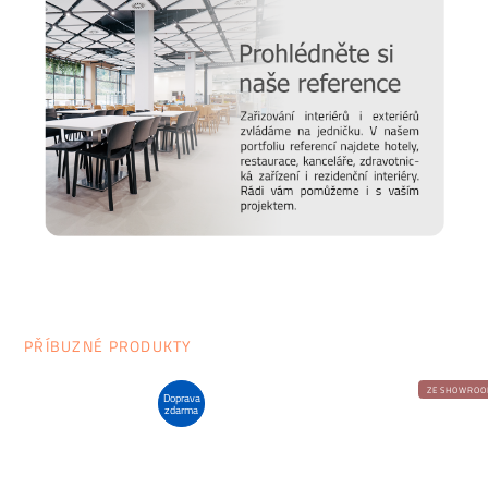
jak vybrat židli, stůl, postel nebo třeba matraci? Nebo vás
zajímají trendy v bydlení a chcete mít vždy ty nejčerstvější
informace. Pak sledujte náš online
magazín Alaxmag
, ve
kterém najdete každý den novou dávku inspirace.
PŘÍBUZNÉ PRODUKTY
ZE SHOWRO
Doprava
zdarma