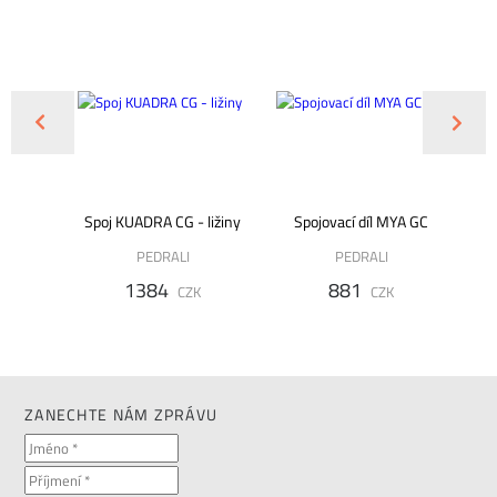
 3675.8
Spoj KUADRA CG - ližiny
Spojovací díl MYA GC
PEDRALI
PEDRALI
1384
881
CZK
CZK
K
ZANECHTE NÁM ZPRÁVU