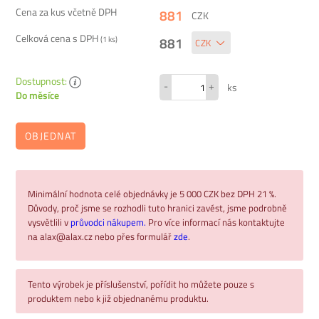
Cena za kus včetně DPH
881
CZK
Celková cena s DPH
881
(
1
ks)
Dostupnost:
-
+
ks
Do měsíce
OBJEDNAT
Minimální hodnota celé objednávky je 5 000 CZK bez DPH 21 %.
Důvody, proč jsme se rozhodli tuto hranici zavést, jsme podrobně
vysvětlili v
průvodci nákupem.
Pro více informací nás kontaktujte
na alax@alax.cz nebo přes formulář
zde
.
Tento výrobek je příslušenství, pořídit ho můžete pouze s
produktem nebo k již objednanému produktu.