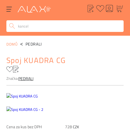
POPIS
ALTERNATIVY
POPTÁVKA
FAQ
PEDRALI
DOMŮ
Spoj KUADRA CG
Značka:
PEDRALI
Cena za kus bez DPH
728
CZK