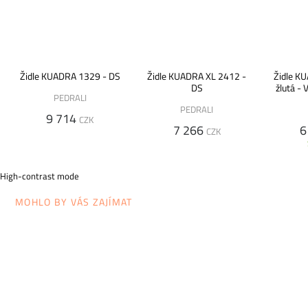
Židle KUADRA 1329 - DS
Židle KUADRA XL 2412 -
Židle K
DS
žlutá -
PEDRALI
PEDRALI
9 714
CZK
7 266
6
CZK
High-contrast mode
MOHLO BY VÁS ZAJÍMAT