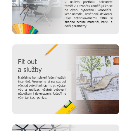
Prodlužte životnost nábytku
Chtěli bychom, aby vám nábytek sloužil co nejdéle. Protože
víme, že důležitou roli v jeho odolnosti hraje správná údržba,
připravili jsme pro vás několik
tipů a doporučení
, jak se
starat o různé typy povrchu a čemu se naopak vyvarovat >>
péče o nábytek
Nový časopis o designu
Hledáte inspiraci do nového domova a potřebujete poradit,