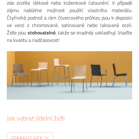
zda zvolíte látkové nebo koženkové čalounění. V případě
zájmu nabízíme možnost použití vlastního materiálu.
Čtyřnohá podnož a rám čtvercového průřezu jsou k dispozici
ve verzi z chromované, satinované nebo lakované oceli.
Židle jsou
stohovatelné
, takže se snadněji uskladňují. Vsaďte
na kvalitu a nadčasovost!
Jak vybrat jídelní židli
Tento zdánlivě jednoduchý kousek nábytku patří mezi
ZOBRAZIT VÍCE