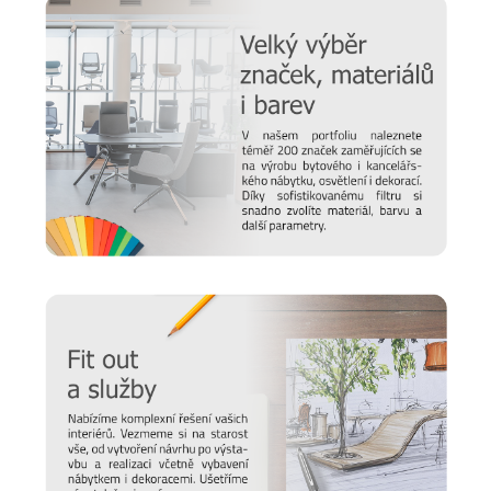
Pedrali: Hravost i elegance
Italská firma
Pedrali
dokáže vykouzlit jak decentní a
elegantní nábytek, tak se umí pěkne odvázat. Není divu, že
jejich stylové kousky nalezneme v domácnostech i podnicích
po celém světě. Židle, stolky, křesla nebo doplňky vám
budou díky preciznímu provedení dělat společnost pěknou
řádku let. Kromě stylu a kvality ve společnosti dbají i na
udržitelnost i bezpečnost, o čemž svědčí několik obdržených
certifikátů.