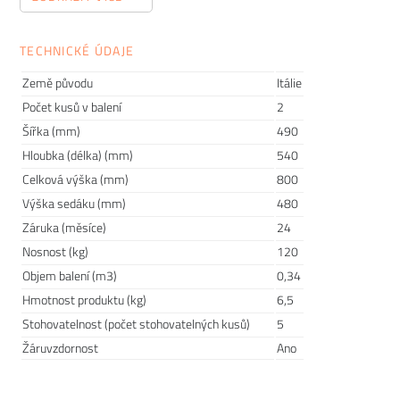
položky, do kterých je dobré investovat. Pokud totiž začnete
den snídaní na nepohodlné židli, může vám to zkazit náladu
hned po ránu. Proto vám dnes poradíme, jak vybrat jídelní
TECHNICKÉ ÚDAJE
židli, kterou budete milovat.
Země původu
Itálie
Počet kusů v balení
2
Šířka (mm)
490
Hloubka (délka) (mm)
540
Celková výška (mm)
800
Výška sedáku (mm)
480
Záruka (měsíce)
24
Nosnost (kg)
120
Objem balení (m3)
0,34
Hmotnost produktu (kg)
6,5
Stohovatelnost (počet stohovatelných kusů)
5
Žáruvzdornost
Ano
Univerzální kolekce KUADRA do každé
domácnosti