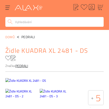
POPIS
ALTERNATIVY
POPTÁVKA
FAQ
PEDRALI
DOMŮ
Židle KUADRA XL 2481 - DS
Značka:
PEDRALI
5
+