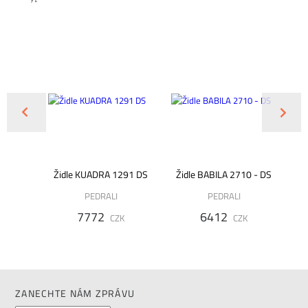
2461/00
Židle KUADRA 1291 DS
Židle BABILA 2710 - DS
PEDRALI
PEDRALI
7772
6412
K
CZK
CZK
ZANECHTE NÁM ZPRÁVU