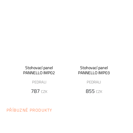
jak vybrat židli, stůl, postel nebo třeba matraci? Nebo vás
zajímají trendy v bydlení a chcete mít vždy ty nejčerstvější
informace. Pak sledujte náš online
magazín Alaxmag
, ve
kterém najdete každý den novou dávku inspirace.
Stohovací panel
Stohovací panel
PANNELLO IMP02
PANNELLO IMP03
PEDRALI
PEDRALI
787
855
CZK
CZK
PŘÍBUZNÉ PRODUKTY