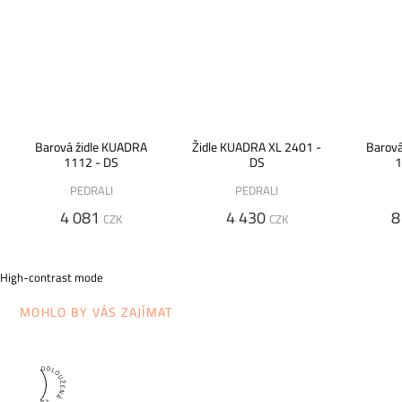
Barová židle KUADRA
Židle KUADRA XL 2401 -
Barová
1112 - DS
DS
1
PEDRALI
PEDRALI
4 081
4 430
8
CZK
CZK
High-contrast mode
MOHLO BY VÁS ZAJÍMAT
5