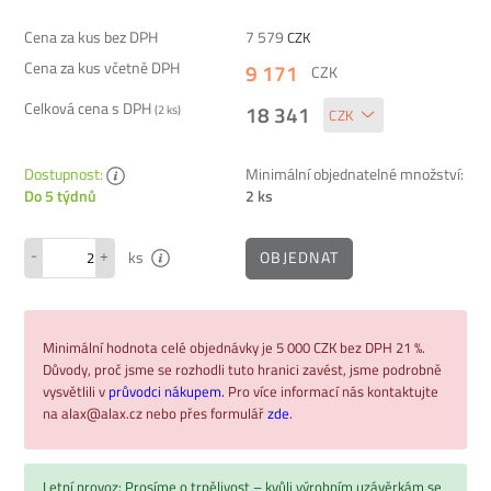
Cena za kus bez DPH
7 579
CZK
Cena za kus včetně DPH
9 171
CZK
Celková cena s DPH
18 341
(
2
ks)
Dostupnost:
Minimální objednatelné množství:
2 ks
Do 5 týdnů
-
+
OBJEDNAT
ks
Minimální hodnota celé objednávky je 5 000 CZK bez DPH 21 %.
Důvody, proč jsme se rozhodli tuto hranici zavést, jsme podrobně
vysvětlili v
průvodci nákupem.
Pro více informací nás kontaktujte
na alax@alax.cz nebo přes formulář
zde
.
Letní provoz: Prosíme o trpělivost – kvůli výrobním uzávěrkám se