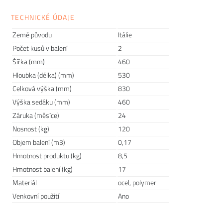
den snídaní na nepohodlné židli, může vám to zkazit náladu
hned po ránu. Proto vám dnes poradíme, jak vybrat jídelní
TECHNICKÉ ÚDAJE
židli, kterou budete milovat.
Země původu
Itálie
Počet kusů v balení
2
Šířka (mm)
460
Hloubka (délka) (mm)
530
Celková výška (mm)
830
Výška sedáku (mm)
460
Záruka (měsíce)
24
Nosnost (kg)
120
Objem balení (m3)
0,17
Hmotnost produktu (kg)
8,5
Hmotnost balení (kg)
17
Materiál
ocel, polymer
Dvoubarevné modely ZEBRA BICOLORE
Venkovní použití
Ano
Kolekci ZEBRA BICOLORE
pro italskou společnost
SCAB