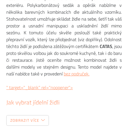
exteriéru. Polykarbonátový sedák a opěrák nabízíme v
několika barevných kombinacích dle aktuálního vzorníku.
Stohovatelnost umožńuje skládat židle na sebe, šetří tak váš
prostor a usnadní manipupaci a uskladnění židlí mimo
sezónu. K tomuto účelu skvěle poslouží také praktický
přepravní vozík, který lze přiobjednat (viz doplňky). Odolnost
těchto židlí je podložena zátěžovým certifikátem
CATAS
, jsou
proto skvělou volbou jak do soukromé kuchyně, tak i do baru
či restaurace. Jistě oceníte možnost kombinovat židli s
dalšími modely ve stejném designu. Tento model najdete v
naší nabídce také v provedení
bez područek.
" target="_blank" rel="noopener">
Jak vybrat jídelní židli
Tento zdánlivě jednoduchý kousek nábytku patří mezi
ZOBRAZIT VÍCE
položky, do kterých je dobré investovat. Pokud totiž začnete