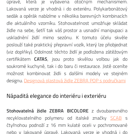
úpravě, která je vybavena otočným mechanismem.
Lakovaná verze je vhodná i do exteriéru. Polykarbonátový
sedák a opěrák nabízíme v několika barevných kombinacích
dle aktuálního vzorníku. Stohovatelnost umožńuje skládat
židle na sebe, šetří tak váš prostor a usnadní manipupaci a
uskladnění židlí mimo sezónu. K tomuto účelu skvěle
poslouží také praktický přepravní vozík, který lze přiobjednat
(viz doplňky). Odolnost těchto židlí je podložena zátěžovým
certifikátem
CATAS
, jsou proto skvělou volbou jak do
soukromé kuchyně, tak i do baru či restaurace. Jistě oceníte
možnost kombinovat židli s dalšími modely ve stejném
designu.
Designová plastová židle ZEBRA POP s područkami
Nápaditá elegance do interiéru i exteriéru
Stohovatelná židle ZEBRA BICOLORE
z dvoubarevného
recyklovatelného polymeru od italské značky
SCAB
s
čtyřnohou podnoží z 16 mm kulaté oceli v pochromované
nebo v lakované úpravě. Lakovaná verze je vhodná i do