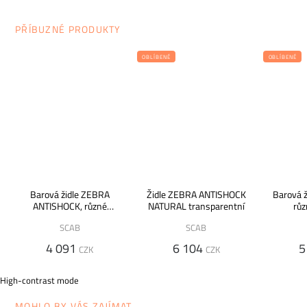
PŘÍBUZNÉ PRODUKTY
OBLÍBENÉ
OBLÍBENÉ
Barová židle ZEBRA
Židle ZEBRA ANTISHOCK
Barová 
ANTISHOCK, různé
NATURAL transparentní
růz
velikosti
SCAB
SCAB
4 091
6 104
5
CZK
CZK
High-contrast mode
MOHLO BY VÁS ZAJÍMAT