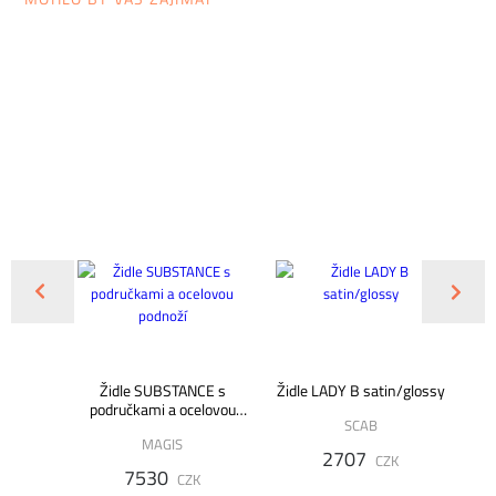
OBLÍ
T TOUCH
Židle SUBSTANCE s
Židle LADY B satin/glossy
RODEJ
područkami a ocelovou
SCAB
podnoží
MAGIS
2707
CZK
7530
K
CZK