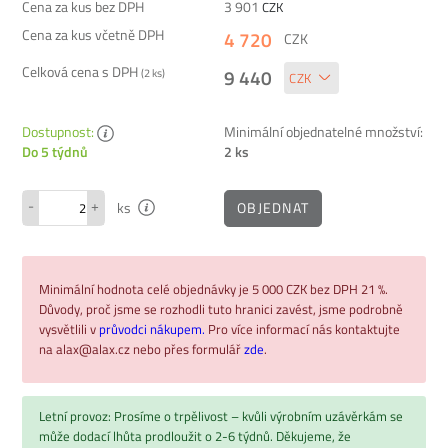
Cena za kus bez DPH
3 901
CZK
Cena za kus včetně DPH
4 720
CZK
Celková cena s DPH
9 440
(
2
ks)
Dostupnost:
Minimální objednatelné množství:
2 ks
Do 5 týdnů
-
+
OBJEDNAT
ks
Minimální hodnota celé objednávky je 5 000 CZK bez DPH 21 %.
Důvody, proč jsme se rozhodli tuto hranici zavést, jsme podrobně
vysvětlili v
průvodci nákupem.
Pro více informací nás kontaktujte
na alax@alax.cz nebo přes formulář
zde
.
Letní provoz: Prosíme o trpělivost – kvůli výrobním uzávěrkám se
může dodací lhůta prodloužit o 2-6 týdnů. Děkujeme, že