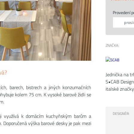
Provedení p
prosí
ZNAČKA:
vá?
Jednička na tr
S•CAB Design 
ích, barech, bistrech a jiných konzumačních
italské značky
pohybuje kolem 75 cm. K vysoké barové židli se
m.
DESIGNÉR:
ji využívá k domácím kuchyňským barům a
m. Doporučená výška barové desky je pak mezi