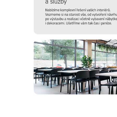
Prodlužte životnost nábytku
Chtěli bychom, aby vám nábytek sloužit co nejdéle. Pro
hraje správná údržba, připravili jsme pro vás několik
ti
povrchu a čemu se naopak vyvarovat >>
péče o nábytek.