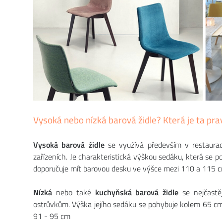
Vysoká nebo nízká barová židle? Která je ta pra
Vysoká barová židle
se využívá především v restaurac
zařízeních. Je charakteristická výškou sedáku, která se 
doporučuje mít barovou desku ve výšce mezi 110 a 115 c
Nízká
nebo také
kuchyňská barová židle
se nejčastě
ostrůvkům. Výška jejího sedáku se pohybuje kolem 65 c
91 - 95 cm