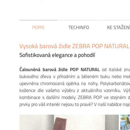
POPIS
TECHINFO
KE STAŽEN
Vysoká barová židle ZEBRA POP NATURAL
Sofistikovaná elegance a pohodlí
Čalouněná barová židle POP NATURAL
od italské z
bukového dřeva v přírodním a běleném buku nebo moře
upevněna chromovaná opěrka na nohy. Polykarbonátový
kožence dle vašeho výběru z aktuálního vzorníku. Vý
kombinace s dalšími modely ZEBRA POP ve stejném des
prvky pro váš interiér nejsou to pravé? V naší nabídce na