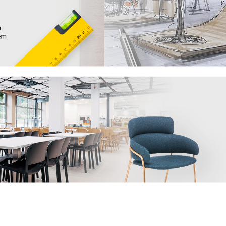
tože víme, že důležitou roli v jeho odolnosti
pů a doporučení
, jak se starat o různé typy