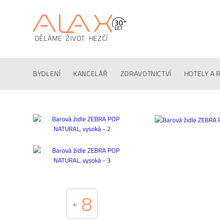
DĚLÁME ŽIVOT HEZČÍ
Popis
Techinfo
Ke stažení
Konfigurátor
Altern
BYDLENÍ
KANCELÁŘ
ZDRAVOTNICTVÍ
HOTELY A 
8
+