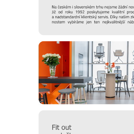
také soukromé jídelny, restaurace nebo kavárny.
Můžete se spolehnout na vysokou kvalitu a odolnost p
pravého vám ochotně a rádi poradí naši specialisté - ko