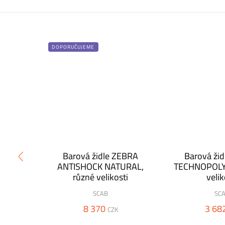
DOPORUČUJEME
EBRA
Barová židle ZEBRA
Barová ži
K
ANTISHOCK NATURAL,
TECHNOPOLY
různé velikosti
velik
SCAB
SC
8 370
3 68
CZK