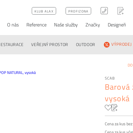
KLUB ALAX
PROFIZONA
O nás
Reference
Naše služby
Značky
Designeři
ativy
Poptávka
FAQ
RESTAURACE
VEŘEJNÝ PROSTOR
OUTDOOR
VÝPRODEJ
D
SCAB
Barová
vysoká
Cena za kus be
Cena za kus vč