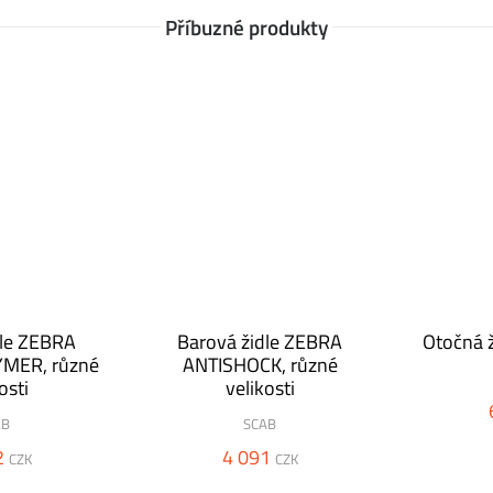
Příbuzné produkty
dle ZEBRA
Barová židle ZEBRA
Otočná 
MER, různé
ANTISHOCK, různé
osti
velikosti
AB
SCAB
2
4 091
CZK
CZK