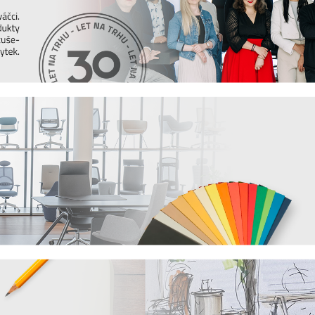
odloženou
certifikátem CATAS
. S výběrem toho
ntaktovat je můžete
zde
.