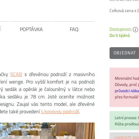
Celková cena s
Í
POPTÁVKA
FAQ
Dostupnost:
Do 5 týdnů
OBJEDNAT
načky
SCAB
s dřevěnou podnoží z masivního
Minimální hod
ní wenge. Pro vyšší komfort je na podnoži
Důvody, proč j
 sedák a opěrák je čalouněný v látce nebo
průvodci nák
ška sedáku je 78 cm. Jistě oceníte možnost
přes formulá
ignu. Zaujal vás tento model, ale dřevěné
jdete také provedení
s kovovou podnoží
.
Letní provoz:
lhůta prodlou
VYBERTE PR