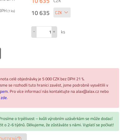
10 635
CZK
 DPH
10 635
(
1
ks)
-
+
ks
nota celé objednávky je 5 000 CZK bez DPH 21 %.
sme se rozhodli tuto hranici zavést, jsme podrobně vysvětlili v
upem.
Pro více informací nás kontaktujte na alax@alax.cz nebo
ř
zde
.
 Prosíme o trpělivost – kvůli výrobním uzávěrkám se může dodací
žit o 2-6 týdnů. Děkujeme, že zůstáváte s námi. Vyplatí se počkat!
OVEDENÍ