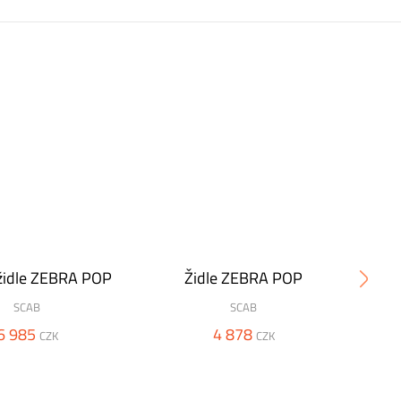
OBLÍ
židle ZEBRA POP
Židle ZEBRA POP
SCAB
SCAB
6 985
4 878
CZK
CZK