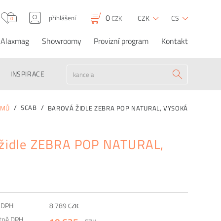
0
přihlášení
CZK
CS
CZK
0
Alaxmag
Showroomy
Provizní program
Kontakt
Barová židle ZEBRA
0
10 635
CZK
CZK
OBJEDNAT
POP NATURAL, vysoká
INSPIRACE
SCAB
OMŮ
BAROVÁ ŽIDLE ZEBRA POP NATURAL, VYSOKÁ
 židle ZEBRA POP NATURAL,
z DPH
8 789
CZK
etně DPH