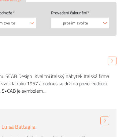
odnože *
Provedení čalounění *
m zvolte
prosím zvolte
hu SCAB Design Kvalitní italský nábytek Italská firma
vznikla roku 1957 a dodnes se drží na pozici vedoucí
. S•CAB je symbolem...
Luisa Battaglia