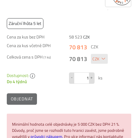
Záruční lhůta 5 let
Cena za kus bez DPH
58 523
CZK
Cena za kus včetně DPH
70 813
CZK
Celková cena s DPH
70 813
(
1
ks)
Dostupnost:
-
+
ks
Do 4 týdnů
OBJEDNAT
Minimální hodnota celé objednávky je 5 000 CZK bez DPH 21 %.
Důvody, proč jsme se rozhodli tuto hranici zavést, jsme podrobně
vysvětlili v
průvodci nákupem.
Pro více informací nás kontaktujte