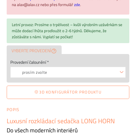
na alax@alax.cz nebo přes formulář
zde
.
Letní provoz: Prosíme o trpělivost – kvůli výrobním uzávěrkám se
může dodací lhůta prodloužit o 2-6 týdnů. Děkujeme, že
zůstáváte s námi. Vyplatí se počkat!
VYBERTE PROVEDENÍ
Provedení čalounění *
prosím zvolte
3D KONFIGURÁTOR PRODUKTU
POPIS
Luxusní rozkládací sedačka LONG HORN
Do všech moderních interiérů