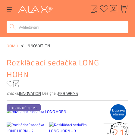
POPIS
ALTERNATIVY
POPTÁVKA
FAQ
INNOVATION
DOMŮ
Rozkládací sedačka LONG
HORN
Značka:
Designér:
INNOVATION
PER WEISS
DOPORUČUJEME
Doprava
zdarma
5
21
+