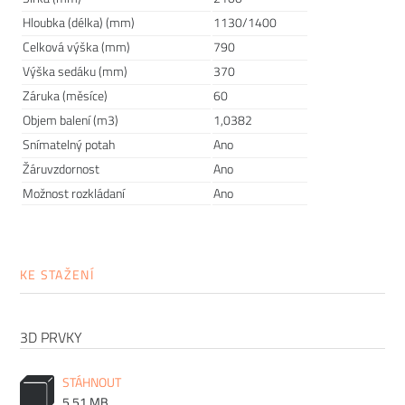
Hloubka (délka) (mm)
1130/1400
Celková výška (mm)
790
Výška sedáku (mm)
370
Záruka (měsíce)
60
Objem balení (m3)
1,0382
Snímatelný potah
Ano
Žáruvzdornost
Ano
Možnost rozkládaní
Ano
Kvalitní matrace a čalounění
KE STAŽENÍ
Sháníte do vašich komerčních či bytových prostor rozkládací
pohovky? Pak byste se při jejich výběru měli soustředit nejen
na jejich design, ale také na kvalitní provedení. Základem je
3D PRVKY
pohodlná matrace, díky které se na pohovkách po rozložení
skvěle vyspíte. Sedačky od
INNOVATION
se zabudovanými
STÁHNOUT
matracemi jsou vhodné pro každodenní přespání.
5.51 MB