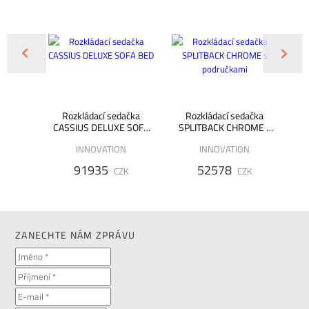
ačka
Rozkládací sedačka
Rozkládací sedačka
R
ístná
CASSIUS DELUXE SOFA
SPLITBACK CHROME s
BED
područkami
INNOVATION
INNOVATION
91935
52578
K
CZK
CZK
ZANECHTE NÁM ZPRÁVU