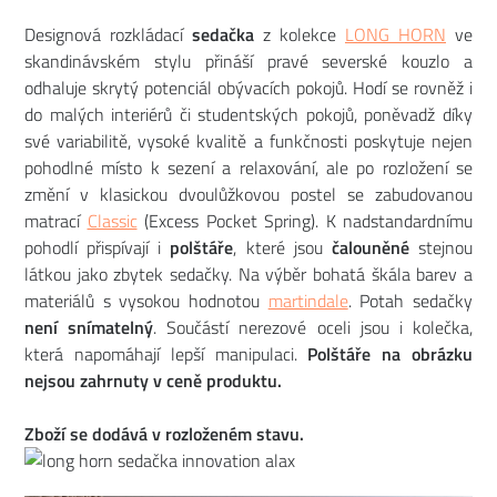
Designová rozkládací
sedačka
z kolekce
LONG HORN
ve
skandinávském stylu přináší pravé severské kouzlo a
odhaluje skrytý potenciál obývacích pokojů. Hodí se rovněž i
do malých interiérů či studentských pokojů, poněvadž díky
své variabilitě, vysoké kvalitě a funkčnosti poskytuje nejen
pohodlné místo k sezení a relaxování, ale po rozložení se
změní v klasickou dvoulůžkovou postel se zabudovanou
matrací
Classic
(Excess Pocket Spring). K nadstandardnímu
pohodlí přispívají i
polštáře
, které jsou
čalouněné
stejnou
látkou jako zbytek sedačky. Na výběr bohatá škála barev a
materiálů s vysokou hodnotou
martindale
. Potah sedačky
není snímatelný
. Součástí nerezové oceli jsou i kolečka,
která napomáhají lepší manipulaci.
Polštáře na obrázku
nejsou zahrnuty v ceně produktu.
Zboží se dodává v rozloženém stavu.