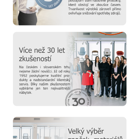
Prodlužte životnost nábytku
Chtěli bychom, aby vám nábytek sloužil co nejdéle. Protože
víme, že důležitou roli v jeho odolnosti hraje správná údržba,
připravili jsme pro vás několik
tipů a doporučení
, jak se
starat o různé typy povrchu a čemu se naopak vyvarovat >>
péče o nábytek
Nový časopis o designu