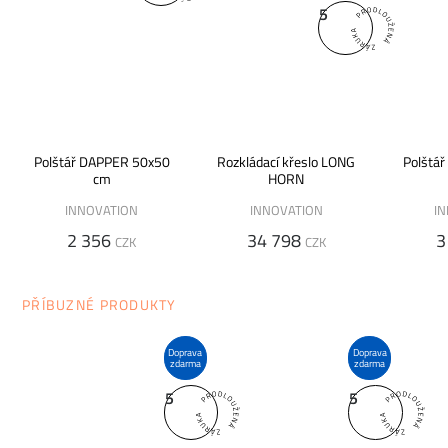
5
Polštář DAPPER 50x50
Rozkládací křeslo LONG
Polštá
cm
HORN
INNOVATION
INNOVATION
I
2 356
34 798
3
CZK
CZK
PŘÍBUZNÉ PRODUKTY
Doprava
Doprava
zdarma
zdarma
5
5