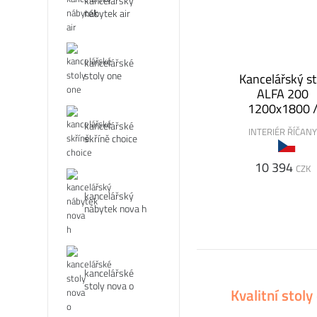
kancelářský
nábytek air
kancelářské
stoly one
Kancelářský st
ALFA 200
1200x1800 
800x742
kancelářské
INTERIÉR ŘÍČAN
skříně choice
10 394
CZK
kancelářský
nábytek nova h
kancelářské
stoly nova o
Kvalitní stol