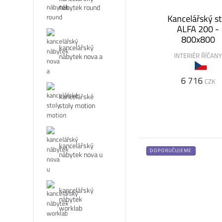
nábytek round
Kancelářský st
ALFA 200 -
800x800
kancelářský
INTERIÉR ŘÍČAN
nábytek nova a
6 716
CZK
kancelářské
stoly motion
kancelářský
DOPORUČUJEME
nábytek nova u
kancelářský
nábytek
worklab