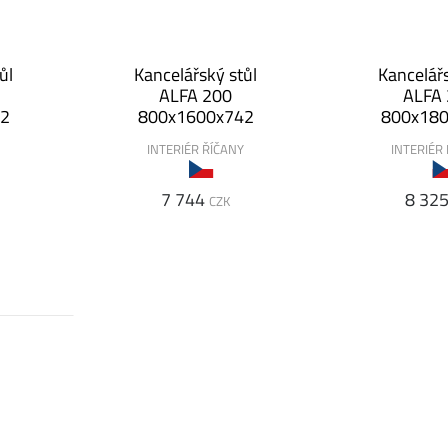
ůl
Kancelářský stůl
Kancelářs
ALFA 200
ALFA
42
800x1600x742
800x18
Y
INTERIÉR ŘÍČANY
INTERIÉR
7 744
8 32
CZK