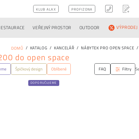
KLUB ALAX
PROFIZONA
RESTAURACE
VEŘEJNÝ PROSTOR
OUTDOOR
VÝPRODEJ
KATALOG
KANCELÁŘ
NÁBYTEK PRO OPEN SPACE
DOMŮ
200 do open space
jeme
Špičkový design
Oblíbené
FAQ
Filtry
Se
DOPORUČUJEME