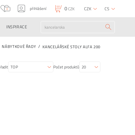
0
přihlášení
CZK
CS
CZK
0
INSPIRACE
NÁBYTKOVÉ ŘADY
KANCELÁŘSKÉ STOLY ALFA 200
řadit
Počet produktů