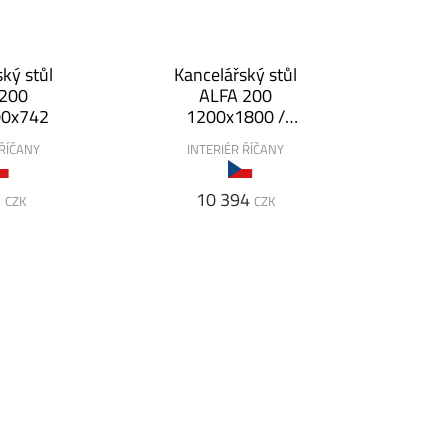
ký stůl
Kancelářský stůl
 200
ALFA 200
00x742
1200x1800 /
800x742
 ŘÍČANY
INTERIÉR ŘÍČANY
5
10 394
CZK
CZK