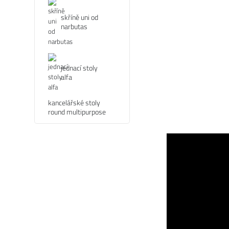
skříně uni od
narbutas
jednací stoly
alfa
kancelářské stoly
round multipurpose
ZOBRAZIT VÍCE