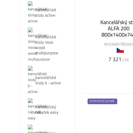
kancelářské
stoly active
Kancelářský st
ALFA 200
800x1400x7
kancelářské
stoly nova
INTERIÉR ŘÍČAN
wood
multipurpose
7 321
CZK
kancelářské
stoly b - active
DOPORUČUJEME
kancelářský
nábytek easy