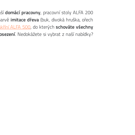
aší
domácí pracovny
, pracovní stoly ALFA 200
barvě
imitace dřeva
(buk, divoká hruška, ořech
skříní ALFA 500
, do kterých
schováte všechny
osezení
. Nedokážete si vybrat z naší nabídky?