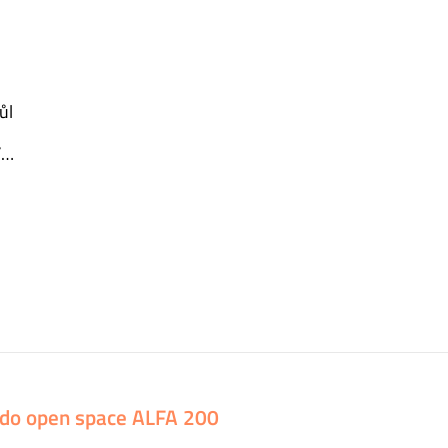
ůl
/
Y
y do open space ALFA 200