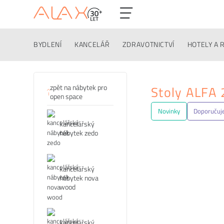
BYDLENÍ
KANCELÁŘ
ZDRAVOTNICTVÍ
HOTELY A 
Kategorie
zpět na nábytek pro
Stoly ALFA 
open space
Novinky
Doporuču
kancelářský
nábytek zedo
kancelářský
nábytek nova
wood
kancelářský