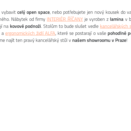
e vybavit
celý open space
, nebo potřebujete jen nový kousek do v
rného. Nábytek od firmy
INTERIÉR ŘÍČANY
je vyroben z
lamina
v 
jí na
kovové podnoži
. Stolům to bude slušet vedle
kancelářských 
, a
ergonomických židlí ALFA
, které se postarají o vaše
pohodlné p
 najít ten pravý kancelářský stůl v
našem showroomu v Praze
!