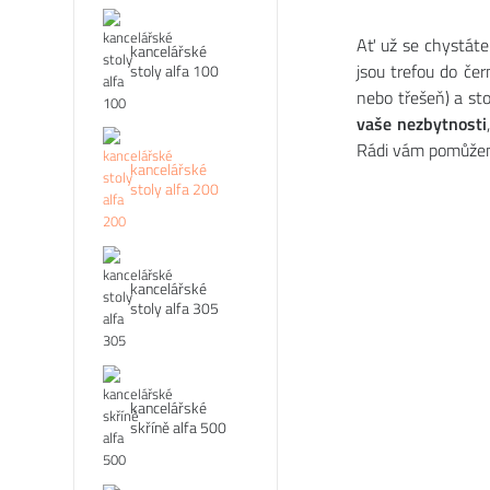
Ať už se chystát
kancelářské
jsou trefou do če
stoly alfa 100
nebo třešeň) a sto
vaše nezbytnosti
Rádi vám pomůžeme
kancelářské
stoly alfa 200
kancelářské
stoly alfa 305
kancelářské
skříně alfa 500