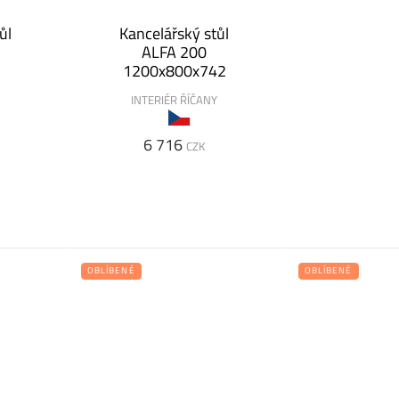
ůl
Kancelářský stůl
ALFA 200
1200x800x742
Y
INTERIÉR ŘÍČANY
6 716
CZK
OBLÍBENÉ
OBLÍBENÉ