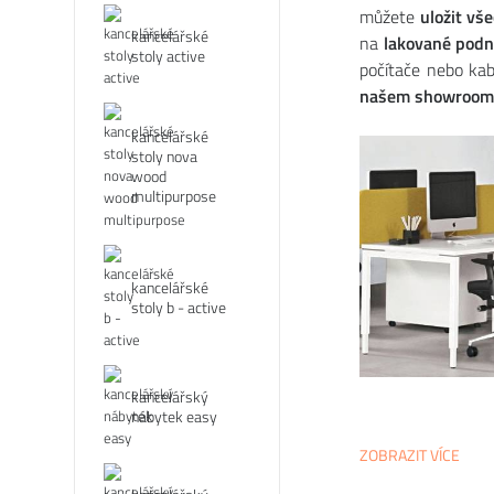
můžete
uložit vš
kancelářské
na
lakované podn
stoly active
počítače nebo kab
našem showroomu
kancelářské
stoly nova
wood
multipurpose
kancelářské
stoly b - active
kancelářský
nábytek easy
ZOBRAZIT VÍCE