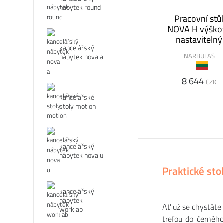
nábytek round
Pracovní stů
NOVA H výško
nastavitelný
kancelářský
120x80
NARBUTAS
nábytek nova a
8 644
CZK
kancelářské
stoly motion
kancelářský
nábytek nova u
Praktické st
kancelářský
nábytek
Ať už se chystáte
worklab
trefou do černého