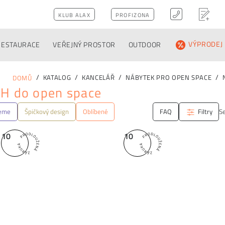
KLUB ALAX
PROFIZONA
RESTAURACE
VEŘEJNÝ PROSTOR
OUTDOOR
VÝPRODEJ
KATALOG
KANCELÁŘ
NÁBYTEK PRO OPEN SPACE
DOMŮ
 H do open space
jeme
Špičkový design
Oblíbené
FAQ
Filtry
Se
10
10