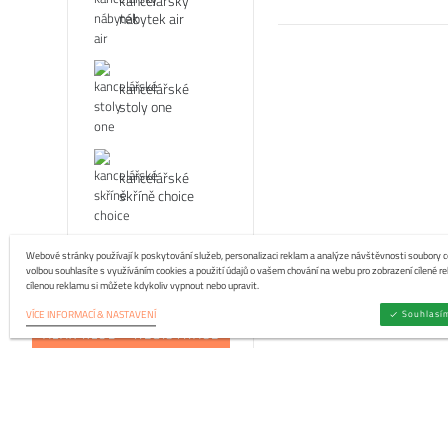
kancelářský
nábytek air
kancelářské
stoly one
kancelářské
skříně choice
Webové stránky používají k poskytování služeb, personalizaci reklam a analýze návštěvnosti soubory co
volbou souhlasíte s využíváním cookies a použití údajů o vašem chování na webu pro zobrazení cílené re
kancelářský
cílenou reklamu si můžete kdykoliv vypnout nebo upravit.
nábytek nova h
Souhlasí
VÍCE INFORMACÍ & NASTAVENÍ
ALAX KLUB - REGISTRACE
kancelářské
stoly nova o