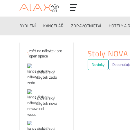
BYDLENÍ
KANCELÁŘ
ZDRAVOTNICTVÍ
HOTELY A 
Kategorie
zpět na nábytek pro
Stoly NOVA
open space
Novinky
Doporuču
kancelářský
nábytek zedo
kancelářský
nábytek nova
wood
kancelářský