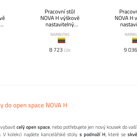
l
Pracovní stůl
Pracovn
vě
NOVA H výškově
NOVA H 
nastavitelný
nastavi
140x80
160
NARBUTAS
NARBU
8 723
9 03
CZK
oly do open space NOVA H
 vybavit
celý open space
, nebo potřebujete jen nový kousek do vaš
. V kolekci najdete kancelářské stoly
s podnoží H
, které se
skvě