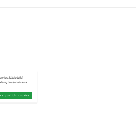
okies. Následující
klamy. Personalizaci a
m s použitím cookies