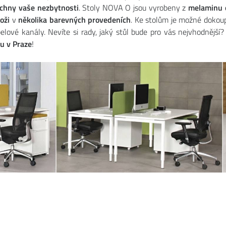
echny vaše nezbytnosti
. Stoly NOVA O jsou vyrobeny z
melaminu 
oži
v
několika barevných provedeních
. Ke stolům je možné dokoup
elové kanály. Nevíte si rady, jaký stůl bude pro vás nejvhodněj
 v Praze
!