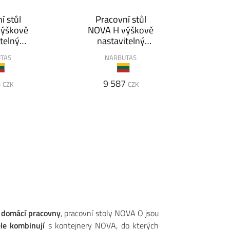
í stůl
Pracovní stůl
výškově
NOVA H výškově
telný
nastavitelný
x80
180x80
TAS
NARBUTAS
6
9 587
CZK
CZK
í
domácí pracovny
, pracovní stoly NOVA O jsou
le kombinují
s kontejnery NOVA, do kterých