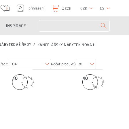
0
přihlášení
CZK
CS
CZK
0
INSPIRACE
NÁBYTKOVÉ ŘADY
KANCELÁŘSKÝ NÁBYTEK NOVA H
řadit
Počet produktů
10
10