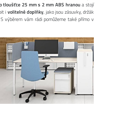
o tloušťce 25 mm s 2 mm ABS hranou
a stojí
it i
volitelné doplňky
, jako jsou zásuvky, držák
ší? S výběrem vám rádi pomůžeme také přímo v