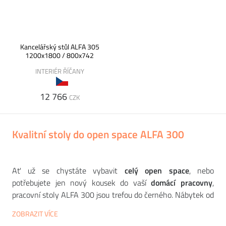
Kancelářský stůl ALFA 305
1200x1800 / 800x742
INTERIÉR ŘÍČANY
12 766
CZK
Kvalitní stoly do open space ALFA 300
Ať už se chystáte vybavit
celý open space
, nebo
potřebujete jen nový kousek do vaší
domácí pracovny
,
pracovní stoly ALFA 300 jsou trefou do černého. Nábytek od
firmy
INTERIÉR ŘÍČANY
je vyroben z
lamina
v barvě
ZOBRAZIT VÍCE
imitace dřeva
(buk, divoká hruška, ořech nebo třešeň) a stojí