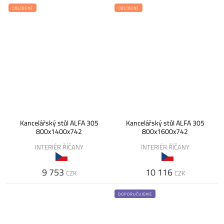
OBLÍBENÉ
OBLÍBENÉ
Kancelářský stůl ALFA 305
Kancelářský stůl ALFA 305
800x1400x742
800x1600x742
INTERIÉR ŘÍČANY
INTERIÉR ŘÍČANY
9 753
10 116
CZK
CZK
DOPORUČUJEME