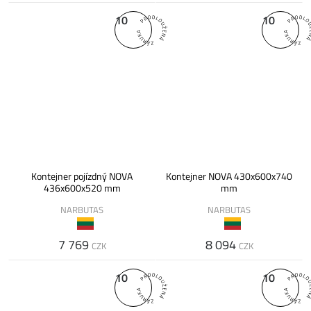
10
10
Kontejner pojízdný NOVA
Kontejner NOVA 430x600x740
436x600x520 mm
mm
NARBUTAS
NARBUTAS
7 769
8 094
CZK
CZK
10
10