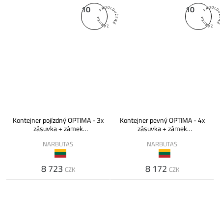
10
10
Kontejner pojízdný OPTIMA - 3x
Kontejner pevný OPTIMA - 4x
zásuvka + zámek
zásuvka + zámek
430x600x672
430x600x722
NARBUTAS
NARBUTAS
8 723
8 172
CZK
CZK