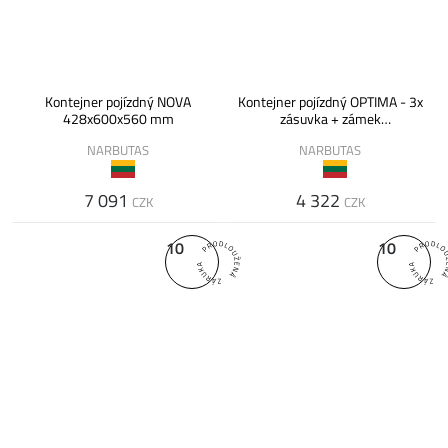
Kontejner pojízdný NOVA
Kontejner pojízdný OPTIMA - 3x
428x600x560 mm
zásuvka + zámek
415x500x510
NARBUTAS
NARBUTAS
7 091
4 322
CZK
CZK
10
10