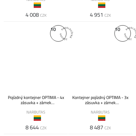
4 008
4 951
CZK
CZK
10
10
Pojízdný kontejner OPTIMA - 4x
Kontejner pojízdný OPTIMA - 3x
zásuvka + zámek
zásuvka + zámek
430x600x600
430x600x600
NARBUTAS
NARBUTAS
8 644
8 487
CZK
CZK