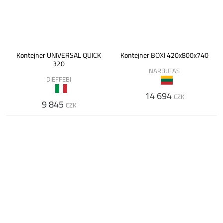
Kontejner UNIVERSAL QUICK
Kontejner BOXI 420x800x740
320
NARBUTAS
DIEFFEBI
14 694
CZK
9 845
CZK