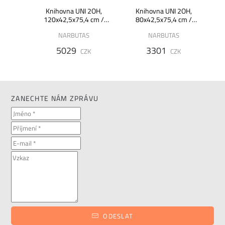
NA
Knihovna UNI 2OH,
Knihovna UNI 2OH,
- dýha
120x42,5x75,4 cm /
80x42,5x75,4 cm /
1
X2N121 /
X2N081 /
NARBUTAS
NARBUTAS
5029
3301
K
CZK
CZK
ZANECHTE NÁM ZPRÁVU
ODESLAT