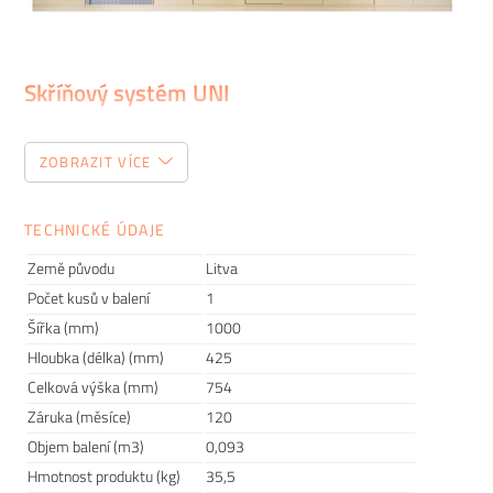
Skříňový systém UNI
Možná si říkáte, že na výběru skříně či knihovny není nic
ZOBRAZIT VÍCE
těžkého. Najdete si design, který se hodí do vašeho interiéru,
a máte vystaráno. Tak jednoduché to ale není. Kromě
materiálu a správného rozměru je nutné zaměřit se i na typ
TECHNICKÉ ÚDAJE
dvířek, podnoží a dalších komponentů. Abychom vám výběr
Země původu
Litva
ulehčili, připravili jsme pro vás menšího průvodce, ve kterém
Počet kusů v balení
1
vám představíme různé možnosti. Pořád si nejste jisti, jakou
Šířka (mm)
1000
variantu zvolit? Neváhejte nás kontaktovat a my vám velmi
Hloubka (délka) (mm)
425
rádi poradíme.
Celková výška (mm)
754
Záruka (měsíce)
120
Objem balení (m3)
0,093
Hmotnost produktu (kg)
35,5