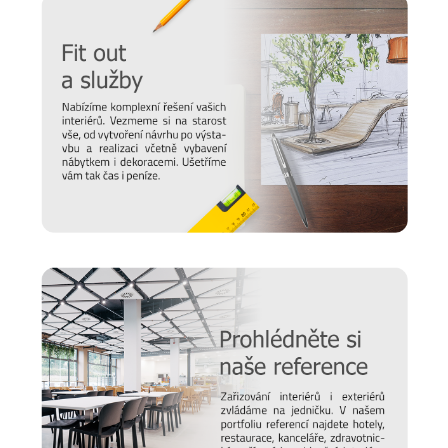
Úchytky
Kovové úchytky
jsou k dispozici ve dvou tvarech ve
standardních barvách NARBUTAS.