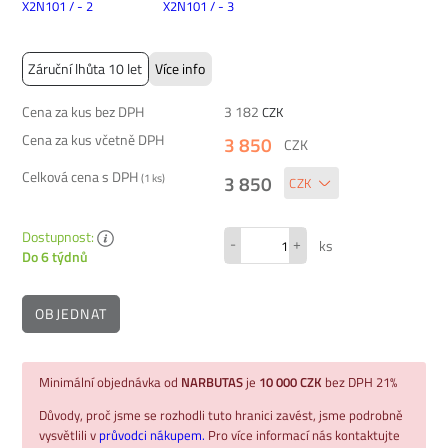
Záruční lhůta 10 let
Více info
Cena za kus bez DPH
3 182
CZK
Cena za kus včetně DPH
3 850
CZK
Celková cena s DPH
3 850
(
1
ks)
Dostupnost:
-
+
ks
Do 6 týdnů
OBJEDNAT
Minimální objednávka od
NARBUTAS
je
10 000 CZK
bez DPH 21%
Důvody, proč jsme se rozhodli tuto hranici zavést, jsme podrobně
vysvětlili v
průvodci nákupem.
Pro více informací nás kontaktujte