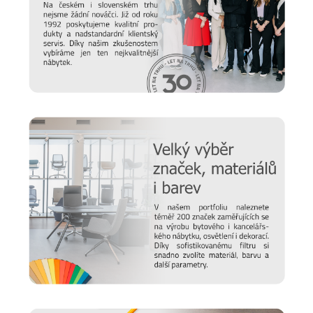
V systému UNI najdete jak
standardní křídlová dvířka
na
kvalitních kovových závěsech, tak
posuvné dveře
,
plastové
rolety
či
skleněná dvířka
.
Základny, sokly a podnože
Ke každé skříni si nakonec zvolíte vhodnou základnu. Vybírat
můžete z
rektifikovatelných kluzáků, soklů, koleček či
kovových nožek
.