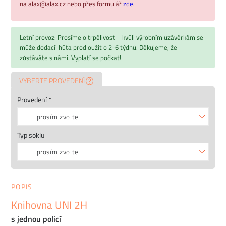
na alax@alax.cz nebo přes formulář
zde
.
Letní provoz: Prosíme o trpělivost – kvůli výrobním uzávěrkám se
může dodací lhůta prodloužit o 2-6 týdnů. Děkujeme, že
zůstáváte s námi. Vyplatí se počkat!
VYBERTE PROVEDENÍ
Provedení *
prosím zvolte
Typ soklu
prosím zvolte
POPIS
Knihovna UNI 2H
s jednou policí