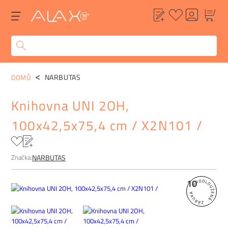
POPIS
ALTERNATIVY
POPTÁVKA
FAQ
NARBUTAS
DOMŮ
Knihovna UNI 2OH,
100x42,5x75,4 cm / X2N101 /
Značka:
NARBUTAS
10