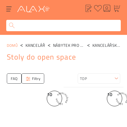
KANCELÁŘ
NÁBYTEK PRO OPEN SPACE
KANCELÁŘSKÉ STOLY
DOMŮ
Stoly do open space
Kategorie
FAQ
Filtry
Seřadit
10
10