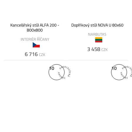
Kancelářský stůl ALFA 200 -
Doplňkový stůl NOVA U 80x60
800x800
NARBUTAS
INTERIÉR ŘÍČANY
3 458
CZK
6 716
CZK
10
10