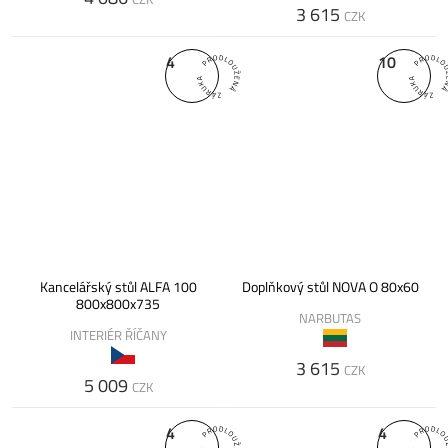
3 615
CZK
4
10
Kancelářský stůl ALFA 100
Doplňkový stůl NOVA O 80x60
800x800x735
NARBUTAS
INTERIÉR ŘÍČANY
3 615
CZK
5 009
CZK
4
4