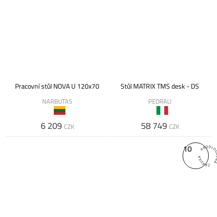
Pracovní stůl NOVA U 120x70
Stůl MATRIX TMS desk - DS
NARBUTAS
PEDRALI
6 209
58 749
CZK
CZK
10