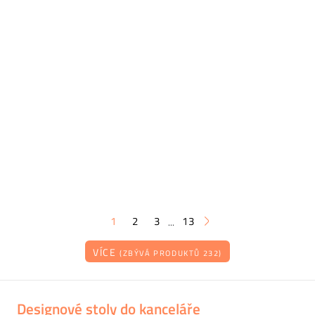
1
2
3
13
...
VÍCE
(ZBÝVÁ PRODUKTŮ 232)
Designové stoly do kanceláře