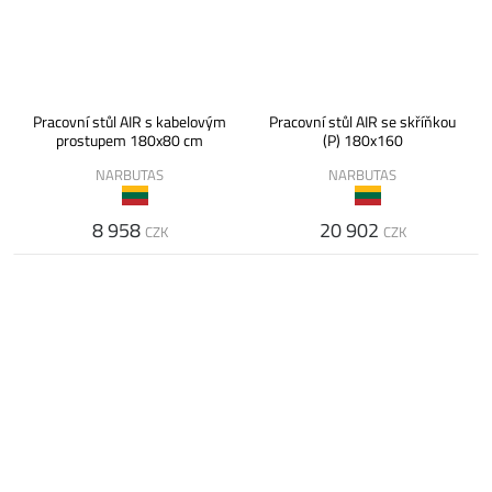
Pracovní stůl AIR s kabelovým
Pracovní stůl AIR se skříňkou
prostupem 180x80 cm
(P) 180x160
NARBUTAS
NARBUTAS
8 958
20 902
CZK
CZK